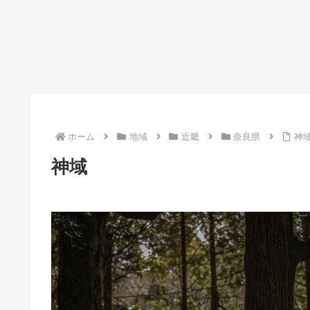
ホーム
地域
近畿
奈良県
神
神域