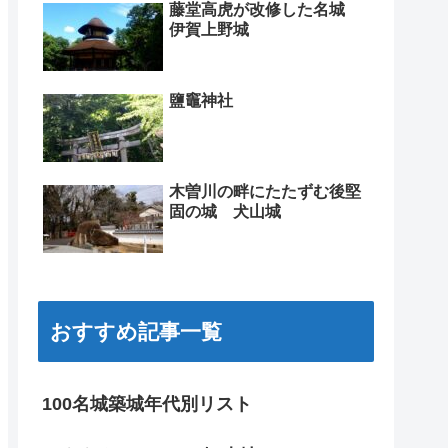
藤堂高虎が改修した名城
伊賀上野城
鹽竈神社
木曽川の畔にたたずむ後堅
固の城 犬山城
おすすめ記事一覧
100名城築城年代別リスト