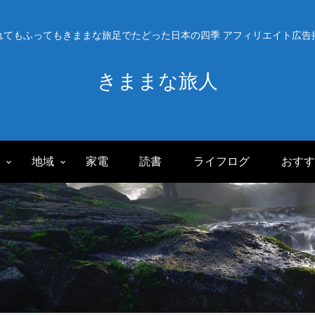
れてもふってもきままな旅足でたどった日本の四季 アフィリエイト広告
きままな旅人
旅
地域
家電
読書
ライフログ
おすす