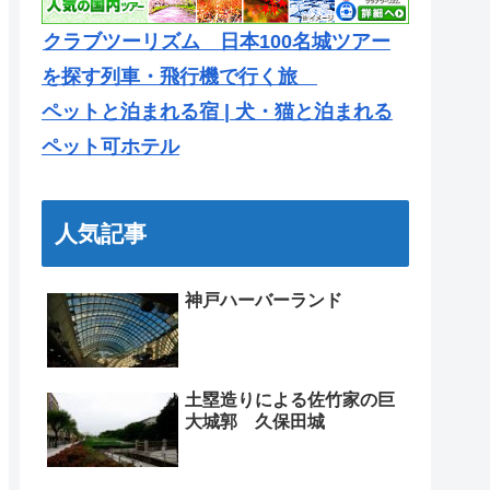
クラブツーリズム 日本100名城ツアー
を探す列車・飛行機で行く旅
ペットと泊まれる宿 | 犬・猫と泊まれる
ペット可ホテル
人気記事
神戸ハーバーランド
土塁造りによる佐竹家の巨
大城郭 久保田城