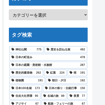
タグ検索
神社仏閣
775
歴史を訪ねる旅
492
日本の町並み
478
日本の庭園・美術館・水族館
287
歴史的建造物
262
紅葉
224
桜
191
植物園
191
朝日・夕日
182
日本100名城
173
日本の祭り・伝統行事
150
住吉大社界隈
95
名城の旅
89
夜景
77
アジサイ
67
船旅・フェリーの旅
67