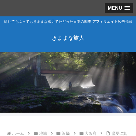
MENU
晴れてもふってもきままな旅足でたどった日本の四季 アフィリエイト広告掲載
きままな旅人
ホーム
地域
近畿
大阪府
盛夏に箕