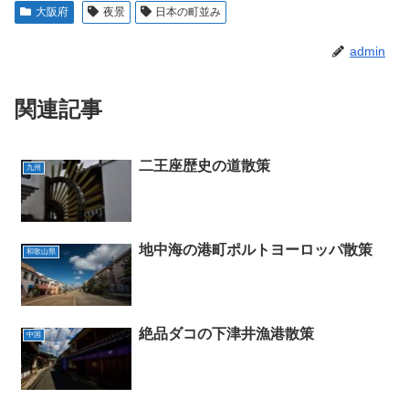
大阪府
夜景
日本の町並み
admin
関連記事
二王座歴史の道散策
九州
地中海の港町ポルトヨーロッパ散策
和歌山県
絶品ダコの下津井漁港散策
中国