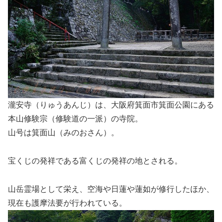
瀧安寺（りゅうあんじ）は、大阪府箕面市箕面公園にある
本山修験宗（修験道の一派）の寺院。
山号は箕面山（みのおさん）。
宝くじの発祥である富くじの発祥の地とされる。
山岳霊場として栄え、空海や日蓮や蓮如が修行したほか、
現在も護摩法要が行われている。