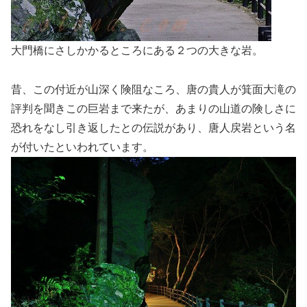
大門橋にさしかかるところにある２つの大きな岩。
昔、この付近が山深く険阻なころ、唐の貴人が箕面大滝の
評判を聞きこの巨岩まで来たが、あまりの山道の険しさに
恐れをなし引き返したとの伝説があり、唐人戻岩という名
が付いたといわれています。