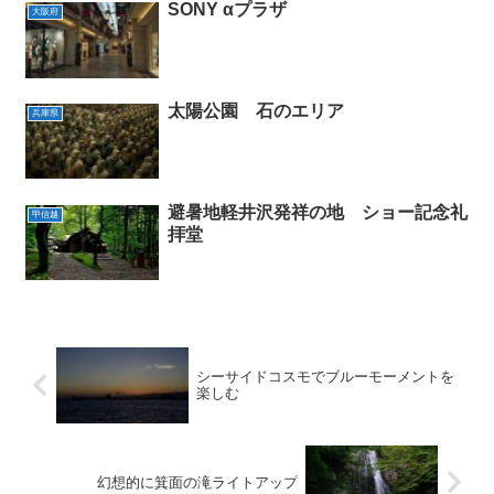
SONY αプラザ
大阪府
太陽公園 石のエリア
兵庫県
避暑地軽井沢発祥の地 ショー記念礼
甲信越
拝堂
シーサイドコスモでブルーモーメントを
楽しむ
幻想的に箕面の滝ライトアップ