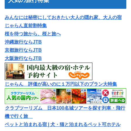
人気の旅行特集
みんなには秘密にしておきたい大人の隠れ家、大人の宿
じゃらん直前割特集
桜を待つ旅から、桜と旅へ
沖縄旅行ならJTB
京都旅行ならJTB
大阪旅行ならJTB
じゃらん 評価が高いのに１万円以下のプラン大特集
クラブツーリズム 日本100名城ツアーを探す列車・飛行
機で行く旅
ペットと泊まれる宿 | 犬・猫と泊まれるペット可ホテル