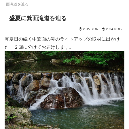
面滝道を辿る
盛夏に箕面滝道を辿る
2015.08.07
2024.10.05
真夏日の続く中箕面の滝のライトアップの取材に出かけ
た、２回に分けてお届けします。