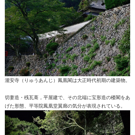
瀧安寺（りゅうあんじ）鳳凰閣は大正時代初期の建築物。
切妻造・桟瓦葺，平屋建で、その北端に宝形造の楼閣をあ
げた形態、平等院鳳凰堂翼廊の気分が表現されている。