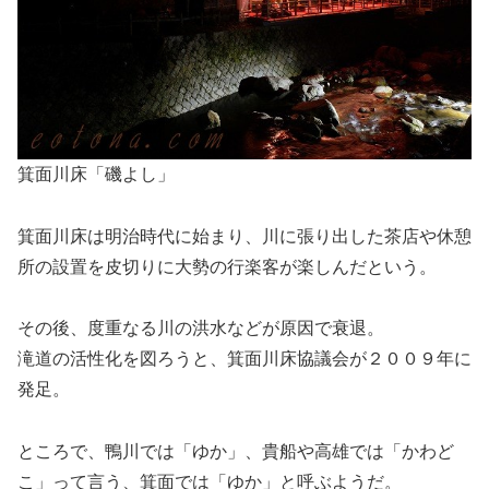
箕面川床「磯よし」
箕面川床は明治時代に始まり、川に張り出した茶店や休憩
所の設置を皮切りに大勢の行楽客が楽しんだという。
その後、度重なる川の洪水などが原因で衰退。
滝道の活性化を図ろうと、箕面川床協議会が２００９年に
発足。
ところで、鴨川では「ゆか」、貴船や高雄では「かわど
こ」って言う、箕面では「ゆか」と呼ぶようだ。