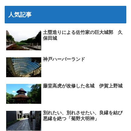
人気記事
土塁造りによる佐竹家の巨大城郭 久
保田城
神戸ハーバーランド
藤堂高虎が改修した名城 伊賀上野城
別れたい、別れさせたい、良縁を結び
悪縁を絶つ「菊野大明神」