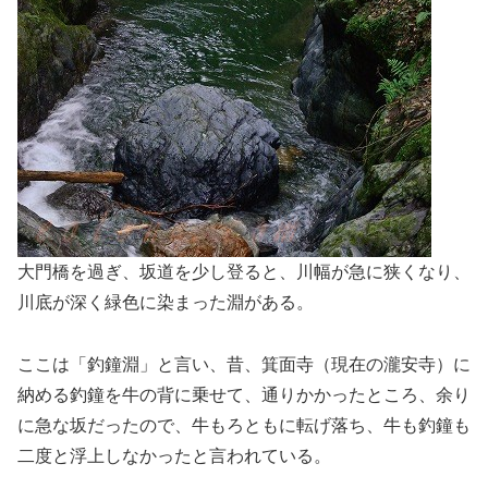
大門橋を過ぎ、坂道を少し登ると、川幅が急に狭くなり、
川底が深く緑色に染まった淵がある。
ここは「釣鐘淵」と言い、昔、箕面寺（現在の瀧安寺）に
納める釣鐘を牛の背に乗せて、通りかかったところ、余り
に急な坂だったので、牛もろともに転げ落ち、牛も釣鐘も
二度と浮上しなかったと言われている。