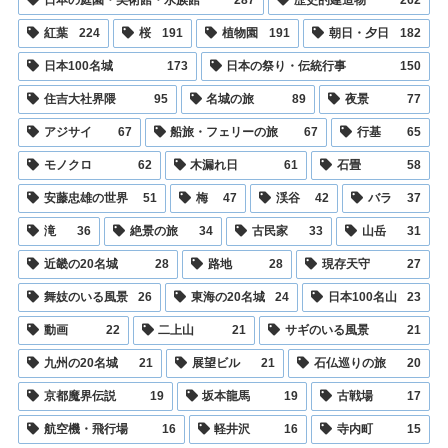
紅葉
224
桜
191
植物園
191
朝日・夕日
182
日本100名城
173
日本の祭り・伝統行事
150
住吉大社界隈
95
名城の旅
89
夜景
77
アジサイ
67
船旅・フェリーの旅
67
行基
65
モノクロ
62
木漏れ日
61
石畳
58
安藤忠雄の世界
51
梅
47
渓谷
42
バラ
37
滝
36
絶景の旅
34
古民家
33
山岳
31
近畿の20名城
28
路地
28
現存天守
27
舞妓のいる風景
26
東海の20名城
24
日本100名山
23
動画
22
二上山
21
サギのいる風景
21
九州の20名城
21
展望ビル
21
石仏巡りの旅
20
京都魔界伝説
19
坂本龍馬
19
古戦場
17
航空機・飛行場
16
軽井沢
16
寺内町
15