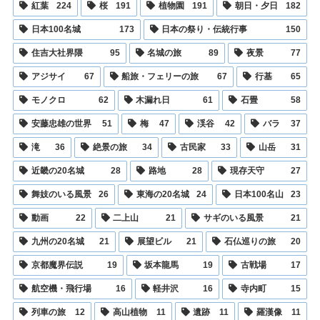
紅葉
224
桜
191
植物園
191
朝日・夕日
182
日本100名城
173
日本の祭り・伝統行事
150
住吉大社界隈
95
名城の旅
89
夜景
77
アジサイ
67
船旅・フェリーの旅
67
行基
65
モノクロ
62
木漏れ日
61
石畳
58
安藤忠雄の世界
51
梅
47
渓谷
42
バラ
37
滝
36
絶景の旅
34
古民家
33
山岳
31
近畿の20名城
28
路地
28
現存天守
27
舞妓のいる風景
26
東海の20名城
24
日本100名山
23
動画
22
二上山
21
サギのいる風景
21
九州の20名城
21
展望ビル
21
石仏巡りの旅
20
京都魔界伝説
19
坂本龍馬
19
古戦場
17
航空機・飛行場
16
軽井沢
16
寺内町
15
列車の旅
12
高山植物
11
遺跡
11
羅漢像
11