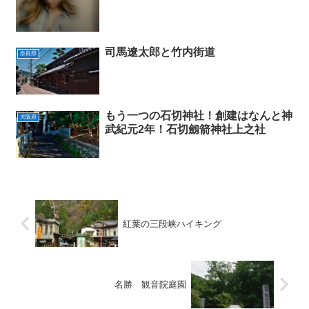
司馬遼太郎と竹内街道
奈良県
もう一つの石切神社！創建はなんと神
大阪府
武紀元2年！石切劔箭神社上之社
紅葉の三段峡ハイキング
名勝 観音院庭園