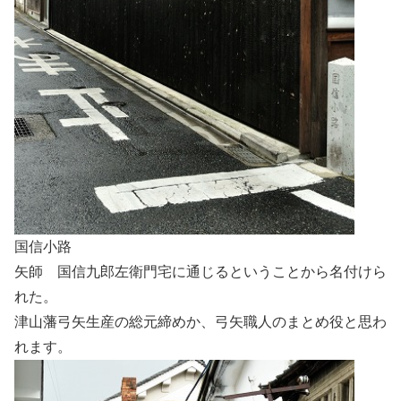
国信小路
矢師 国信九郎左衛門宅に通じるということから名付けら
れた。
津山藩弓矢生産の総元締めか、弓矢職人のまとめ役と思わ
れます。