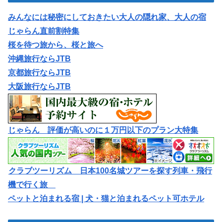
みんなには秘密にしておきたい大人の隠れ家、大人の宿
じゃらん直前割特集
桜を待つ旅から、桜と旅へ
沖縄旅行ならJTB
京都旅行ならJTB
大阪旅行ならJTB
じゃらん 評価が高いのに１万円以下のプラン大特集
クラブツーリズム 日本100名城ツアーを探す列車・飛行
機で行く旅
ペットと泊まれる宿 | 犬・猫と泊まれるペット可ホテル