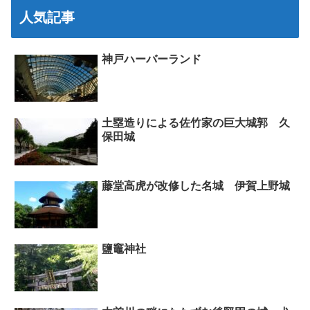
人気記事
神戸ハーバーランド
土塁造りによる佐竹家の巨大城郭 久
保田城
藤堂高虎が改修した名城 伊賀上野城
鹽竈神社