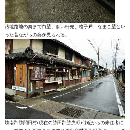
路地路地の奥まで白壁、低い軒先、格子戸、なまこ壁とい
った昔ながらの姿が見られる。
勝南郡勝間田村(現在の勝田郡勝央町)付近からの来住者に