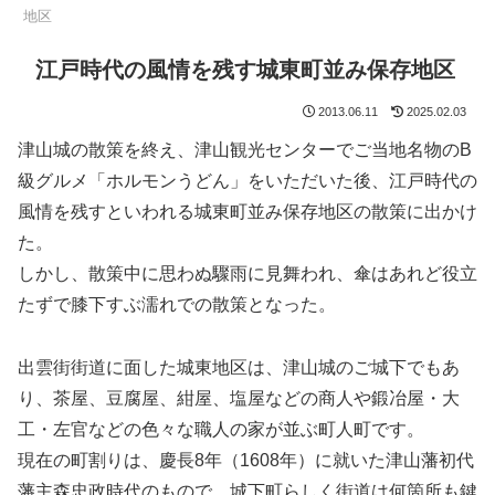
地区
江戸時代の風情を残す城東町並み保存地区
2013.06.11
2025.02.03
津山城の散策を終え、津山観光センターでご当地名物のB
級グルメ「ホルモンうどん」をいただいた後、江戸時代の
風情を残すといわれる城東町並み保存地区の散策に出かけ
た。
しかし、散策中に思わぬ驟雨に見舞われ、傘はあれど役立
たずで膝下すぶ濡れでの散策となった。
出雲街街道に面した城東地区は、津山城のご城下でもあ
り、茶屋、豆腐屋、紺屋、塩屋などの商人や鍛冶屋・大
工・左官などの色々な職人の家が並ぶ町人町です。
現在の町割りは、慶長8年（1608年）に就いた津山藩初代
藩主森忠政時代のもので、城下町らしく街道は何箇所も鍵