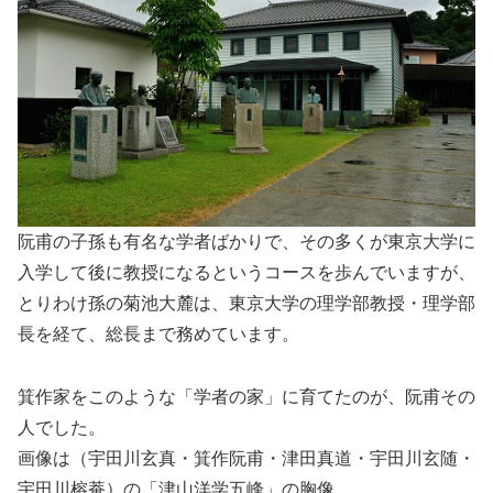
阮甫の子孫も有名な学者ばかりで、その多くが東京大学に
入学して後に教授になるというコースを歩んでいますが、
とりわけ孫の菊池大麓は、東京大学の理学部教授・理学部
長を経て、総長まで務めています。
箕作家をこのような「学者の家」に育てたのが、阮甫その
人でした。
画像は（宇田川玄真・箕作阮甫・津田真道・宇田川玄随・
宇田川榕菴）の「津山洋学五峰」の胸像。