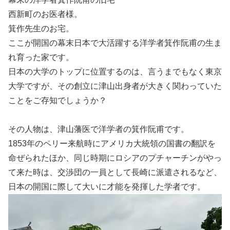
西新町のお医者様。
箕作先生のお宅。
ここが開国の幕末日本で大活躍する洋学者箕作阮甫の生ま
れ育った家です。
日本の大学のトップに位置するのは、言うまでもなく東京
大学ですが、その創立に津山出身者が大きく関わっていた
ことをご存知でしょうか？
その人物は、津山藩医で洋学者の箕作阮甫です。
1853年のペリー来航時にアメリカ大統領の国書の翻訳を
命ぜられたほか、同じ時期にロシアのプチャーチンがやっ
て来た時は、交渉団の一員として長崎に派遣されるなど、
日本の開国に際して大いに才能を発揮した学者です。