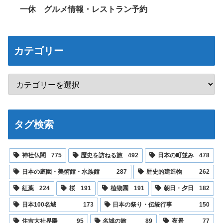
一休 グルメ情報・レストラン予約
カテゴリー
タグ検索
神社仏閣
775
歴史を訪ねる旅
492
日本の町並み
478
日本の庭園・美術館・水族館
287
歴史的建造物
262
紅葉
224
桜
191
植物園
191
朝日・夕日
182
日本100名城
173
日本の祭り・伝統行事
150
住吉大社界隈
95
名城の旅
89
夜景
77