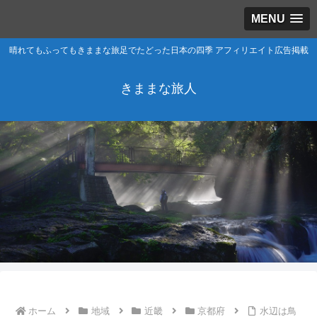
MENU
晴れてもふってもきままな旅足でたどった日本の四季 アフィリエイト広告掲載
きままな旅人
ホーム
地域
近畿
京都府
水辺は鳥