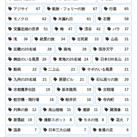
アジサイ
67
船旅・フェリーの旅
67
行基
65
モノクロ
62
木漏れ日
61
石畳
58
安藤忠雄の世界
51
梅
47
渓谷
42
バラ
37
滝
36
絶景の旅
34
古民家
33
山岳
31
近畿の20名城
28
路地
28
現存天守
27
舞妓のいる風景
26
東海の20名城
24
日本100名山
23
動画
22
二上山
21
サギのいる風景
21
九州の20名城
21
展望ビル
21
石仏巡りの旅
20
京都魔界伝説
19
坂本龍馬
19
古戦場
17
航空機・飛行場
16
軽井沢
16
寺内町
15
列車の旅
12
高山植物
11
遺跡
11
羅漢像
11
新選組
10
撮影スポット
8
モネの池
8
花火
7
温泉
7
日本三大山城
7
食通の店
6