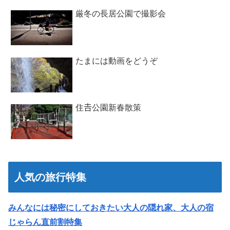
厳冬の長居公園で撮影会
たまには動画をどうぞ
住𠮷公園新春散策
人気の旅行特集
みんなには秘密にしておきたい大人の隠れ家、大人の宿
じゃらん直前割特集