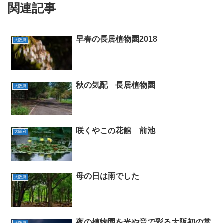
関連記事
早春の長居植物園2018
大阪府
秋の気配 長居植物園
大阪府
咲くやこの花館 前池
大阪府
母の日は雨でした
大阪府
夜の植物園を光や音で彩る大阪初の常
大阪府