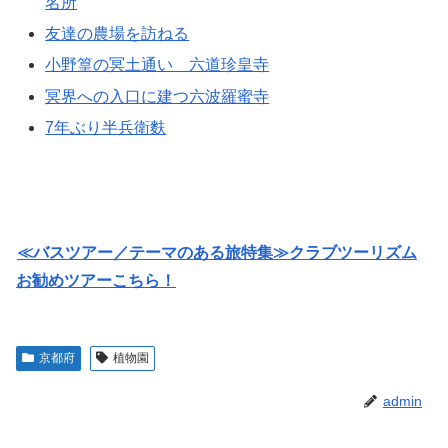
名所
友達の農場を訪ねる
小野篁の冥土通い 六道珍皇寺
冥界への入口に建つ六波羅蜜寺
7年ぶり半兵衛麩
≪バスツアー／テーマのある旅特集≫クラブツーリズム
お勧めツアーこちら！
京都府
植物園
admin