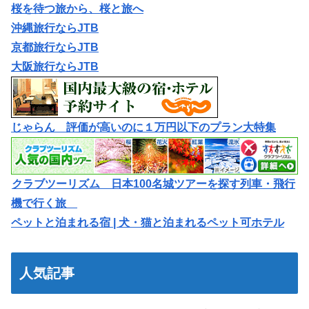
桜を待つ旅から、桜と旅へ
沖縄旅行ならJTB
京都旅行ならJTB
大阪旅行ならJTB
じゃらん 評価が高いのに１万円以下のプラン大特集
クラブツーリズム 日本100名城ツアーを探す列車・飛行
機で行く旅
ペットと泊まれる宿 | 犬・猫と泊まれるペット可ホテル
人気記事