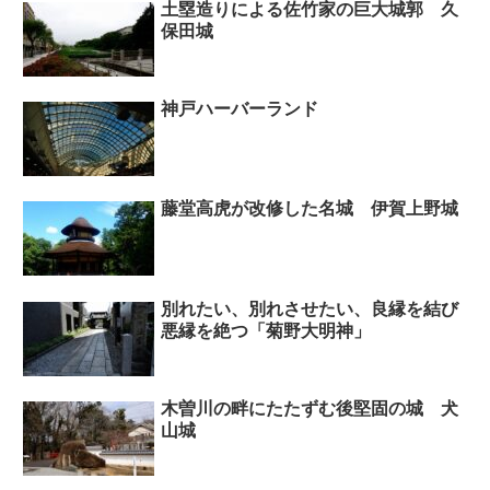
土塁造りによる佐竹家の巨大城郭 久
保田城
神戸ハーバーランド
藤堂高虎が改修した名城 伊賀上野城
別れたい、別れさせたい、良縁を結び
悪縁を絶つ「菊野大明神」
木曽川の畔にたたずむ後堅固の城 犬
山城