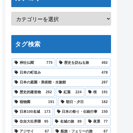
タグ検索
神社仏閣
775
歴史を訪ねる旅
492
日本の町並み
478
日本の庭園・美術館・水族館
287
歴史的建造物
262
紅葉
224
桜
191
植物園
191
朝日・夕日
182
日本100名城
173
日本の祭り・伝統行事
150
住吉大社界隈
95
名城の旅
89
夜景
77
アジサイ
67
船旅・フェリーの旅
67