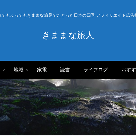
れてもふってもきままな旅足でたどった日本の四季 アフィリエイト広告
きままな旅人
旅
地域
家電
読書
ライフログ
おすす