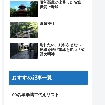
藤堂高虎が改修した名城
伊賀上野城
鹽竈神社
別れたい、別れさせたい、
良縁を結び悪縁を絶つ「菊
野大明神」
おすすめ記事一覧
100名城築城年代別リスト