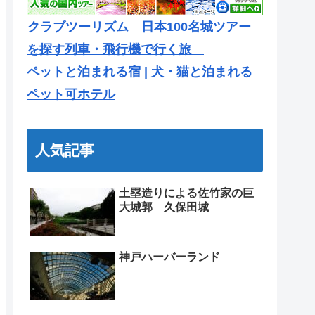
クラブツーリズム 日本100名城ツアー
を探す列車・飛行機で行く旅
ペットと泊まれる宿 | 犬・猫と泊まれる
ペット可ホテル
人気記事
土塁造りによる佐竹家の巨
大城郭 久保田城
神戸ハーバーランド