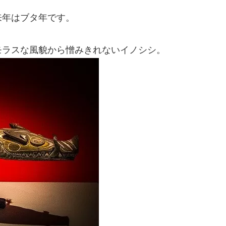
来年はブタ年です。
モラスな風貌から憎みきれないイノシシ。