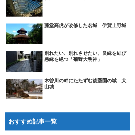
藤堂高虎が改修した名城 伊賀上野城
別れたい、別れさせたい、良縁を結び
悪縁を絶つ「菊野大明神」
木曽川の畔にたたずむ後堅固の城 犬
山城
おすすめ記事一覧