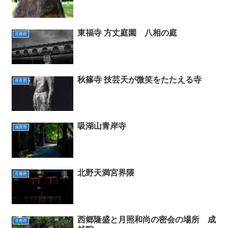
東福寺 方丈庭園 八相の庭
京都府
秋篠寺 技芸天が微笑をたたえる寺
奈良県
吸湖山青岸寺
滋賀県
北野天満宮界隈
京都府
西郷隆盛と月照和尚の密会の場所 成
京都府