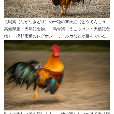
長鳴鶏（ながなきどり）の一種の東天紅（とうてんこう：
高知県産・天然記念物）、烏骨鶏（うこっけい：天然記念
物）、採卵用種のレグホン・ミノルカなどが棲んでいる。
動きの激しい子の鶏に中もし、他の鶏をおいかけて走り回