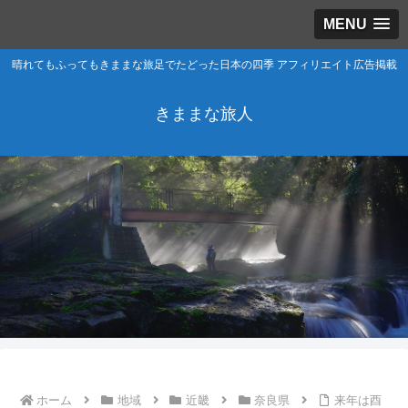
MENU
晴れてもふってもきままな旅足でたどった日本の四季 アフィリエイト広告掲載
きままな旅人
ホーム
地域
近畿
奈良県
来年は酉