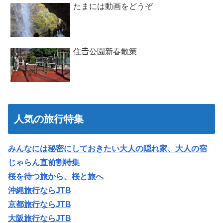
たまには動画をどうぞ
住𠮷公園新春散策
人気の旅行特集
みんなには秘密にしておきたい大人の隠れ家、大人の宿
じゃらん直前割特集
桜を待つ旅から、桜と旅へ
沖縄旅行ならJTB
京都旅行ならJTB
大阪旅行ならJTB