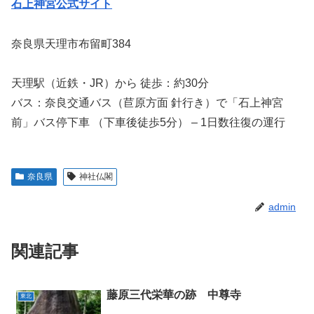
石上神宮公式サイト
奈良県天理市布留町384
天理駅（近鉄・JR）から 徒歩：約30分
バス：奈良交通バス（苣原方面 針行き）で「石上神宮
前」バス停下車 （下車後徒歩5分） – 1日数往復の運行
奈良県
神社仏閣
admin
関連記事
藤原三代栄華の跡 中尊寺
東北