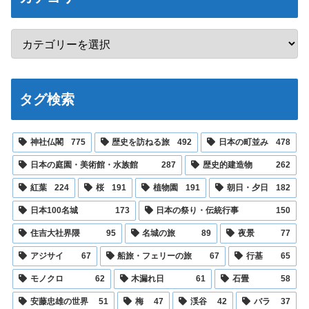
タグ検索
神社仏閣
775
歴史を訪ねる旅
492
日本の町並み
478
日本の庭園・美術館・水族館
287
歴史的建造物
262
紅葉
224
桜
191
植物園
191
朝日・夕日
182
日本100名城
173
日本の祭り・伝統行事
150
住吉大社界隈
95
名城の旅
89
夜景
77
アジサイ
67
船旅・フェリーの旅
67
行基
65
モノクロ
62
木漏れ日
61
石畳
58
安藤忠雄の世界
51
梅
47
渓谷
42
バラ
37