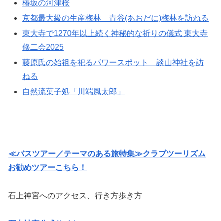
椿坂の河津桜
京都最大級の生産梅林 青谷(あおだに)梅林を訪ねる
東大寺で1270年以上続く神秘的な祈りの儀式 東大寺
修二会2025
藤原氏の始祖を祀るパワースポット 談山神社を訪
ねる
自然流菓子処「川端風太郎」
≪バスツアー／テーマのある旅特集≫クラブツーリズム
お勧めツアーこちら！
石上神宮へのアクセス、行き方歩き方