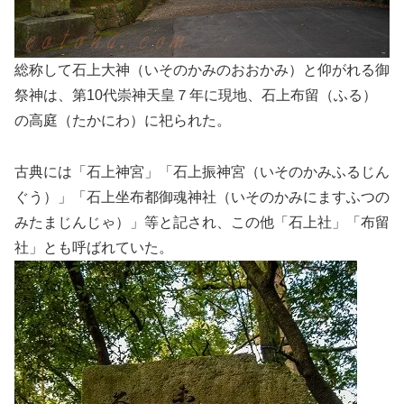
総称して石上大神（いそのかみのおおかみ）と仰がれる御
祭神は、第10代崇神天皇７年に現地、石上布留（ふる）
の高庭（たかにわ）に祀られた。
古典には「石上神宮」「石上振神宮（いそのかみふるじん
ぐう）」「石上坐布都御魂神社（いそのかみにますふつの
みたまじんじゃ）」等と記され、この他「石上社」「布留
社」とも呼ばれていた。