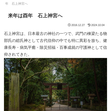
年 石上神宮へ
来年は酉年 石上神宮へ
2016.12.27
2024.10.04
石上神宮は、日本最古の神社の一つで、武門の棟梁たる物
部氏の総氏神として古代信仰の中でも特に異彩を放ち、健
康長寿・病気平癒・除災招福・百事成就の守護神として信
仰されてきた。