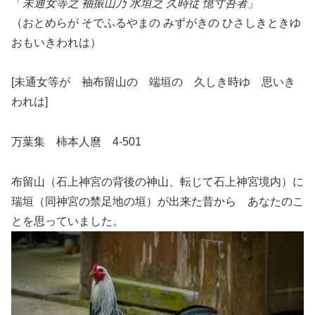
「
未通女等之 袖振山乃 水垣之 久時従 憶寸吾者
」
（おとめらが そでふるやまの みずがきの ひさしきときゆ
おもいきわれは）
[未通女等が 袖布留山の 端垣の 久しき時ゆ 思いき
われは]
万葉集 柿本人麿 4-501
布留山（石上神宮の背後の神山、転じて石上神宮境内）に
瑞垣（同神宮の禁足地の垣）が出来た昔から あなたのこ
とを思っていました。