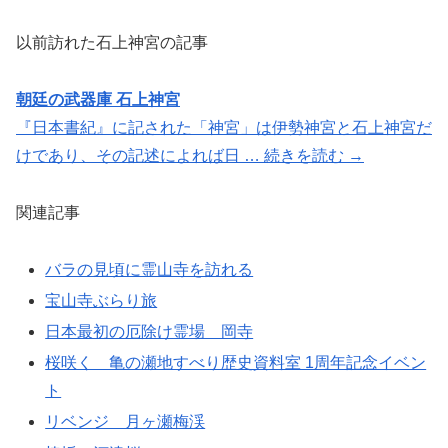
以前訪れた石上神宮の記事
朝廷の武器庫 石上神宮
『日本書紀』に記された「神宮」は伊勢神宮と石上神宮だ
けであり、その記述によれば日 … 続きを読む →
関連記事
バラの見頃に霊山寺を訪れる
宝山寺ぶらり旅
日本最初の厄除け霊場 岡寺
桜咲く 亀の瀬地すべり歴史資料室 1周年記念イベン
ト
リベンジ 月ヶ瀬梅渓