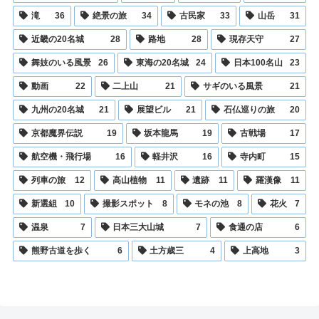
滝
36
絶景の旅
34
古民家
33
山岳
31
近畿の20名城
28
路地
28
現存天守
27
舞妓のいる風景
26
東海の20名城
24
日本100名山
23
動画
22
二上山
21
サギのいる風景
21
九州の20名城
21
展望ビル
21
石仏巡りの旅
20
京都魔界伝説
19
坂本龍馬
19
古戦場
17
航空機・飛行場
16
軽井沢
16
寺内町
15
列車の旅
12
高山植物
11
遺跡
11
羅漢像
11
新選組
10
撮影スポット
8
モネの池
8
花火
7
温泉
7
日本三大山城
7
食通の店
6
熊野古道を歩く
6
土方歳三
4
上高地
3