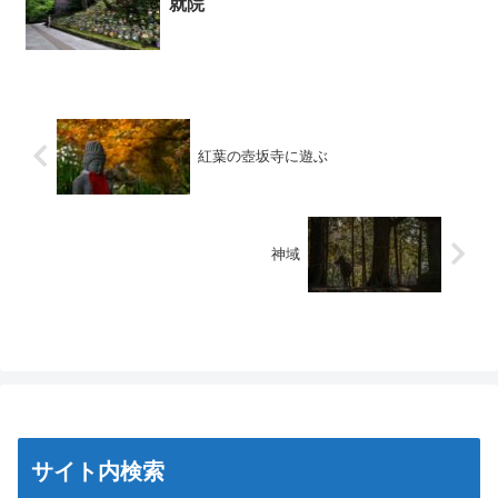
就院
紅葉の壺坂寺に遊ぶ
神域
サイト内検索