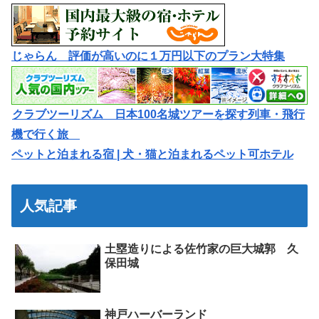
じゃらん 評価が高いのに１万円以下のプラン大特集
クラブツーリズム 日本100名城ツアーを探す列車・飛行
機で行く旅
ペットと泊まれる宿 | 犬・猫と泊まれるペット可ホテル
人気記事
土塁造りによる佐竹家の巨大城郭 久
保田城
神戸ハーバーランド