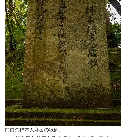
門前の柿本人麻呂の歌碑。