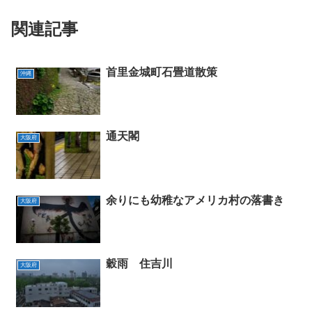
関連記事
首里金城町石畳道散策
沖縄
通天閣
大阪府
余りにも幼稚なアメリカ村の落書き
大阪府
穀雨 住吉川
大阪府