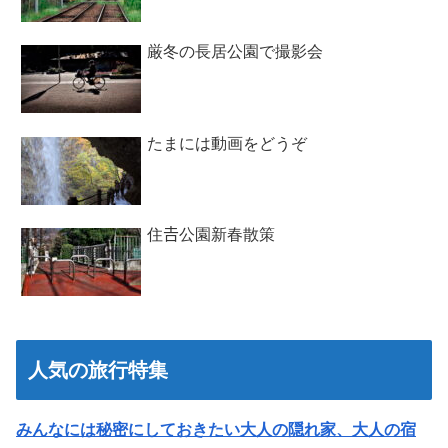
厳冬の長居公園で撮影会
たまには動画をどうぞ
住𠮷公園新春散策
人気の旅行特集
みんなには秘密にしておきたい大人の隠れ家、大人の宿