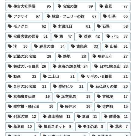
住吉大社界隈
95
名城の旅
89
夜景
77
アジサイ
67
船旅・フェリーの旅
67
行基
65
モノクロ
62
木漏れ日
61
石畳
58
安藤忠雄の世界
51
梅
47
渓谷
42
バラ
37
滝
36
絶景の旅
34
古民家
33
山岳
31
近畿の20名城
28
路地
28
現存天守
27
舞妓のいる風景
26
東海の20名城
24
日本100名山
23
動画
22
二上山
21
サギのいる風景
21
九州の20名城
21
展望ビル
21
石仏巡りの旅
20
京都魔界伝説
19
坂本龍馬
19
古戦場
17
航空機・飛行場
16
軽井沢
16
寺内町
15
列車の旅
12
高山植物
11
遺跡
11
羅漢像
11
新選組
10
撮影スポット
8
モネの池
8
花火
7