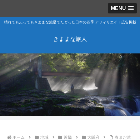
MENU
晴れてもふってもきままな旅足でたどった日本の四季 アフィリエイト広告掲載
きままな旅人
ホーム
地域
近畿
大阪府
春まだ遠