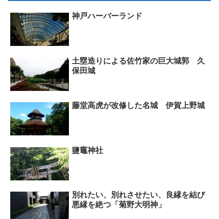
神戸ハーバーランド
土塁造りによる佐竹家の巨大城郭 久
保田城
藤堂高虎が改修した名城 伊賀上野城
鹽竈神社
別れたい、別れさせたい、良縁を結び
悪縁を絶つ「菊野大明神」