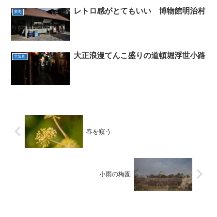
レトロ感がとてもいい 博物館明治村
東海
大正浪漫てんこ盛りの道頓堀浮世小路
大阪府
春を窺う
小雨の梅園