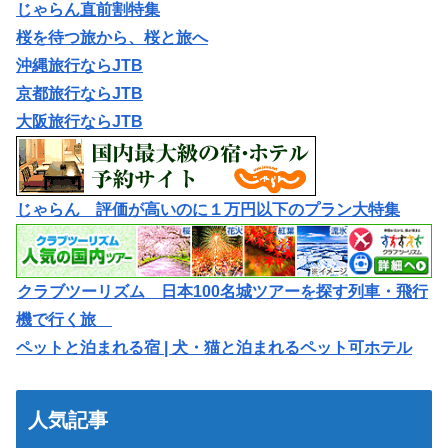
じゃらん直前割特集
桜を待つ旅から、桜と旅へ
沖縄旅行ならJTB
京都旅行ならJTB
大阪旅行ならJTB
じゃらん 評価が高いのに１万円以下のプラン大特集
クラブツーリズム 日本100名城ツアーを探す列車・飛行
機で行く旅
ペットと泊まれる宿 | 犬・猫と泊まれるペット可ホテル
人気記事