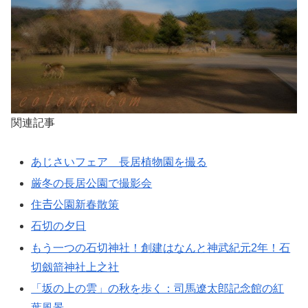
関連記事
あじさいフェア 長居植物園を撮る
厳冬の長居公園で撮影会
住𠮷公園新春散策
石切の夕日
もう一つの石切神社！創建はなんと神武紀元2年！石
切劔箭神社上之社
「坂の上の雲」の秋を歩く：司馬遼太郎記念館の紅
葉風景