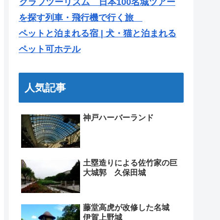
クラブツーリズム 日本100名城ツアー
を探す列車・飛行機で行く旅
ペットと泊まれる宿 | 犬・猫と泊まれる
ペット可ホテル
人気記事
神戸ハーバーランド
土塁造りによる佐竹家の巨
大城郭 久保田城
藤堂高虎が改修した名城
伊賀上野城