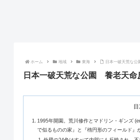
ホーム
地域
東海
日本一破天荒な公
日本一破天荒な公園 養老天命
目
1995年開園。荒川修作とマドリン・ギンズ (
で似るものの家』と『楕円形のフィールド』
外壁の24色はすべて内部にも反映され、