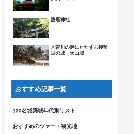
鹽竈神社
木曽川の畔にたたずむ後堅
固の城 犬山城
おすすめ記事一覧
100名城築城年代別リスト
おすすめのツァー・観光地