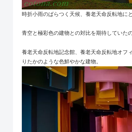
時折小雨のぱらつく天候、養老天命反転地に
青空と極彩色の建物との対比を期待していた
養老天命反転地記念館、養老天命反転地オフ
りたかのような色鮮やかな建物。