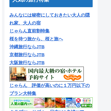
みんなには秘密にしておきたい大人の隠
れ家、大人の宿
じゃらん直前割特集
桜を待つ旅から、桜と旅へ
沖縄旅行ならJTB
京都旅行ならJTB
大阪旅行ならJTB
じゃらん 評価が高いのに１万円以下の
プラン大特集