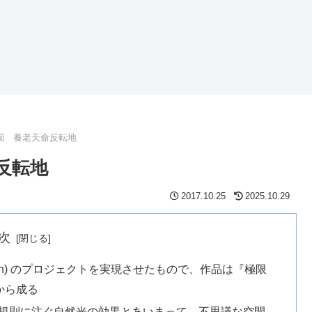
園 養老天命反転地
反転地
2017.10.25
2025.10.29
次
en) のプロジェクトを実現させたもので、作品は『極限
から成る
不規則に注ぐ自然光の効果とあいまって、不思議な空間