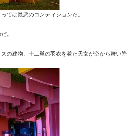
とっては最悪のコンディションだ。
のだ。
ィスの建物、十二単の羽衣を着た天女が空から舞い降