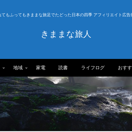
れてもふってもきままな旅足でたどった日本の四季 アフィリエイト広告
きままな旅人
旅
地域
家電
読書
ライフログ
おすす