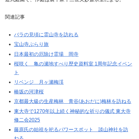
関連記事
バラの見頃に霊山寺を訪れる
宝山寺ぶらり旅
日本最初の厄除け霊場 岡寺
桜咲く 亀の瀬地すべり歴史資料室 1周年記念イベン
ト
リベンジ 月ヶ瀬梅渓
椿坂の河津桜
京都最大級の生産梅林 青谷(あおだに)梅林を訪ねる
東大寺で1270年以上続く神秘的な祈りの儀式 東大寺
修二会2025
藤原氏の始祖を祀るパワースポット 談山神社を訪
ねる