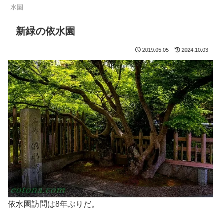
水園
新緑の依水園
2019.05.05
2024.10.03
依水園訪問は8年ぶりだ。