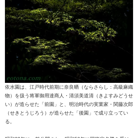
依水園は、江戸時代前期に奈良晒（ならさらし：高級麻織
物）を扱う将軍御用達商人・清須美道清（きよすみどうせ
い）が造らせた「前園」と、明治時代の実業家・関藤次郎
（せきとうじろう）が造らせた「後園」で成り立ってい
る。