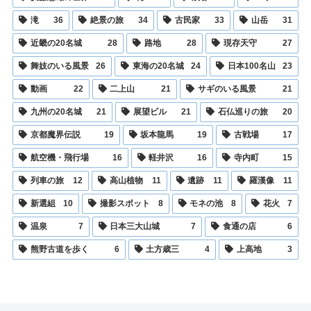
滝
36
絶景の旅
34
古民家
33
山岳
31
近畿の20名城
28
路地
28
現存天守
27
舞妓のいる風景
26
東海の20名城
24
日本100名山
23
動画
22
二上山
21
サギのいる風景
21
九州の20名城
21
展望ビル
21
石仏巡りの旅
20
京都魔界伝説
19
坂本龍馬
19
古戦場
17
航空機・飛行場
16
軽井沢
16
寺内町
15
列車の旅
12
高山植物
11
遺跡
11
羅漢像
11
新選組
10
撮影スポット
8
モネの池
8
花火
7
温泉
7
日本三大山城
7
食通の店
6
熊野古道を歩く
6
土方歳三
4
上高地
3