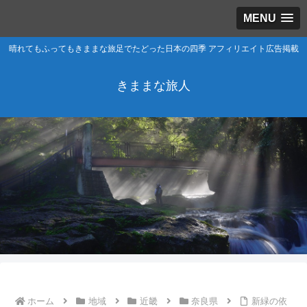
MENU
晴れてもふってもきままな旅足でたどった日本の四季 アフィリエイト広告掲載
きままな旅人
ホーム
地域
近畿
奈良県
新緑の依