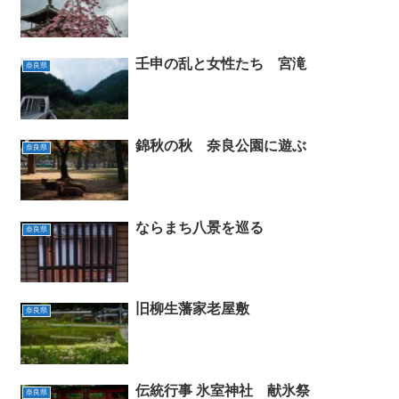
壬申の乱と女性たち 宮滝
奈良県
錦秋の秋 奈良公園に遊ぶ
奈良県
ならまち八景を巡る
奈良県
旧柳生藩家老屋敷
奈良県
伝統行事 氷室神社 献氷祭
奈良県