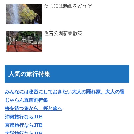
たまには動画をどうぞ
住𠮷公園新春散策
人気の旅行特集
みんなには秘密にしておきたい大人の隠れ家、大人の宿
じゃらん直前割特集
桜を待つ旅から、桜と旅へ
沖縄旅行ならJTB
京都旅行ならJTB
大阪旅行ならJTB