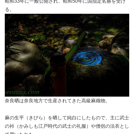
昭和33年に一般公開され、昭和50年に国指定名勝を受け
る。
奈良晒は奈良地方で生産されてきた高級麻織物。
麻の生平（きびら）を晒して純白にしたもので、主に武士
の裃（かみしも江戸時代の武士の礼服）や僧侶の法衣とし