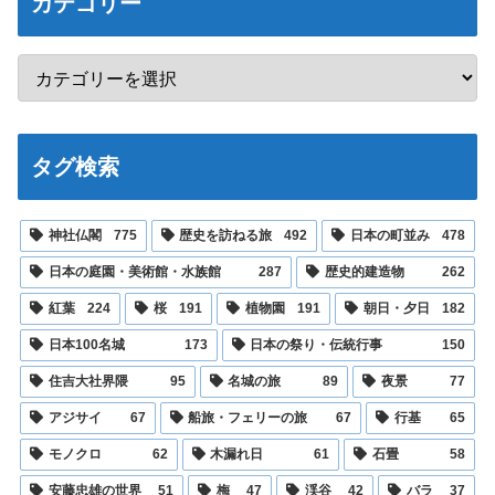
カテゴリー
タグ検索
神社仏閣
775
歴史を訪ねる旅
492
日本の町並み
478
日本の庭園・美術館・水族館
287
歴史的建造物
262
紅葉
224
桜
191
植物園
191
朝日・夕日
182
日本100名城
173
日本の祭り・伝統行事
150
住吉大社界隈
95
名城の旅
89
夜景
77
アジサイ
67
船旅・フェリーの旅
67
行基
65
モノクロ
62
木漏れ日
61
石畳
58
安藤忠雄の世界
51
梅
47
渓谷
42
バラ
37