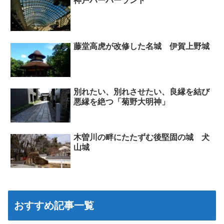
神戸ハーバーランド
藤堂高虎が改修した名城 伊賀上野城
別れたい、別れさせたい、良縁を結び
悪縁を絶つ「菊野大明神」
木曽川の畔にたたずむ後堅固の城 犬
山城
おすすめ記事一覧