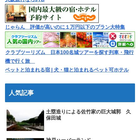
じゃらん 評価が高いのに１万円以下のプラン大特集
クラブツーリズム 日本100名城ツアーを探す列車・飛行
機で行く旅
ペットと泊まれる宿 | 犬・猫と泊まれるペット可ホテル
人気記事
土塁造りによる佐竹家の巨大城郭 久
保田城