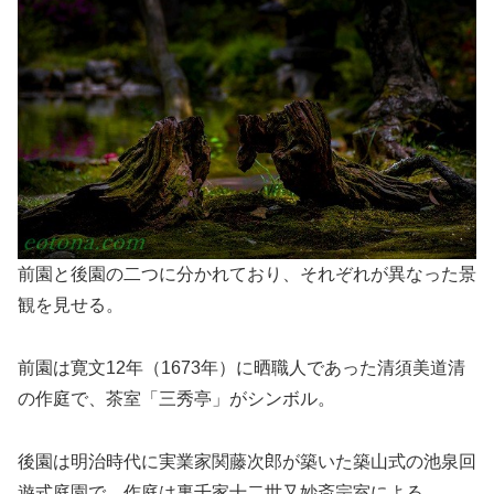
前園と後園の二つに分かれており、それぞれが異なった景
観を見せる。
前園は寛文12年（1673年）に晒職人であった清須美道清
の作庭で、茶室「三秀亭」がシンボル。
後園は明治時代に実業家関藤次郎が築いた築山式の池泉回
遊式庭園で、作庭は裏千家十二世又妙斎宗室による。