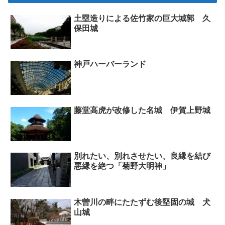
土塁造りによる佐竹家の巨大城郭 久
保田城
神戸ハーバーランド
藤堂高虎が改修した名城 伊賀上野城
別れたい、別れさせたい、良縁を結び
悪縁を絶つ「菊野大明神」
木曽川の畔にたたずむ後堅固の城 犬
山城