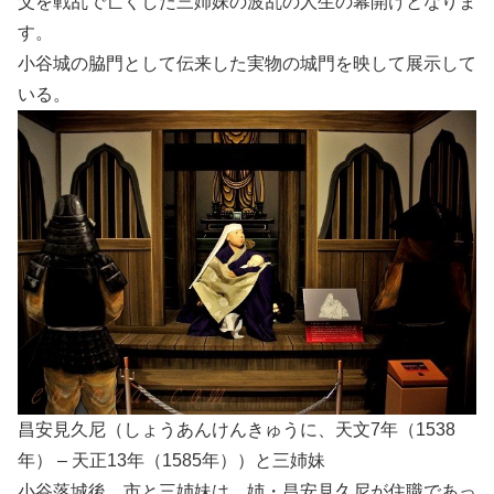
父を戦乱で亡くした三姉妹の波乱の人生の幕開けとなりま
す。
小谷城の脇門として伝来した実物の城門を映して展示して
いる。
昌安見久尼（しょうあんけんきゅうに、天文7年（1538
年） – 天正13年（1585年））と三姉妹
小谷落城後、市と三姉妹は、姉・昌安見久尼が住職であっ