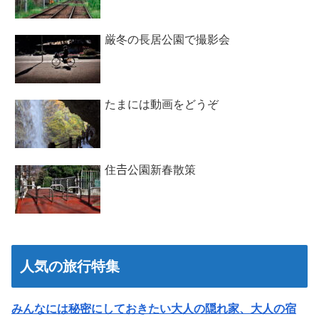
厳冬の長居公園で撮影会
たまには動画をどうぞ
住𠮷公園新春散策
人気の旅行特集
みんなには秘密にしておきたい大人の隠れ家、大人の宿