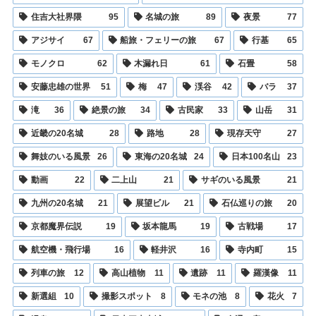
住吉大社界隈
95
名城の旅
89
夜景
77
アジサイ
67
船旅・フェリーの旅
67
行基
65
モノクロ
62
木漏れ日
61
石畳
58
安藤忠雄の世界
51
梅
47
渓谷
42
バラ
37
滝
36
絶景の旅
34
古民家
33
山岳
31
近畿の20名城
28
路地
28
現存天守
27
舞妓のいる風景
26
東海の20名城
24
日本100名山
23
動画
22
二上山
21
サギのいる風景
21
九州の20名城
21
展望ビル
21
石仏巡りの旅
20
京都魔界伝説
19
坂本龍馬
19
古戦場
17
航空機・飛行場
16
軽井沢
16
寺内町
15
列車の旅
12
高山植物
11
遺跡
11
羅漢像
11
新選組
10
撮影スポット
8
モネの池
8
花火
7