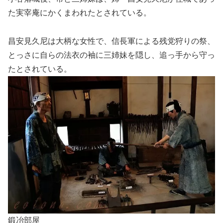
た実宰庵にかくまわれたとされている。
昌安見久尼は大柄な女性で、信長軍による残党狩りの祭、
とっさに自らの法衣の袖に三姉妹を隠し、追っ手から守っ
たとされている。
鍛冶部屋