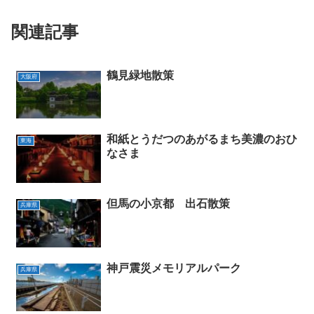
関連記事
鶴見緑地散策
大阪府
和紙とうだつのあがるまち美濃のおひ
東海
なさま
但馬の小京都 出石散策
兵庫県
神戸震災メモリアルパーク
兵庫県