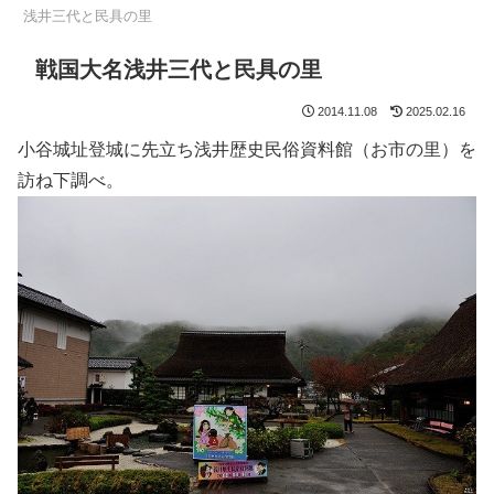
浅井三代と民具の里
戦国大名浅井三代と民具の里
2014.11.08
2025.02.16
小谷城址登城に先立ち浅井歴史民俗資料館（お市の里）を
訪ね下調べ。