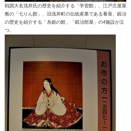
戦国大名浅井氏の歴史を紹介する「学習館」、江戸庄屋屋
敷の「七りん館」、旧浅井町の伝統産業である養蚕、鍛冶
の歴史を紹介する「糸姫の館」「鍛冶部屋」の4施設が立
つ。