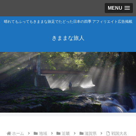
MENU
晴れてもふってもきままな旅足でたどった日本の四季 アフィリエイト広告掲載
きままな旅人
ホーム
地域
近畿
滋賀県
戦国大名