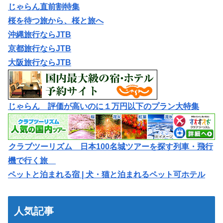
じゃらん直前割特集
桜を待つ旅から、桜と旅へ
沖縄旅行ならJTB
京都旅行ならJTB
大阪旅行ならJTB
じゃらん 評価が高いのに１万円以下のプラン大特集
クラブツーリズム 日本100名城ツアーを探す列車・飛行
機で行く旅
ペットと泊まれる宿 | 犬・猫と泊まれるペット可ホテル
人気記事