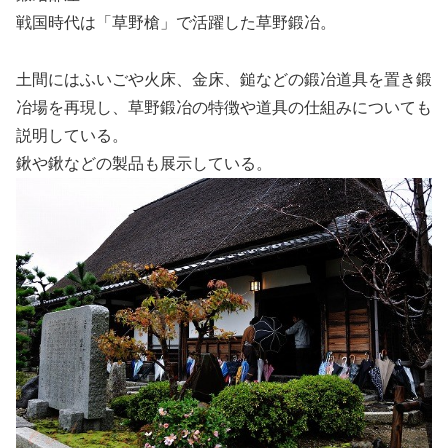
戦国時代は「草野槍」で活躍した草野鍛冶。
土間にはふいごや火床、金床、鎚などの鍛冶道具を置き鍛
冶場を再現し、草野鍛冶の特徴や道具の仕組みについても
説明している。
鍬や鍬などの製品も展示している。