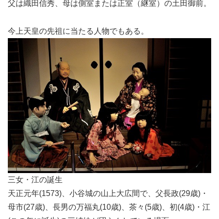
父は織田信秀、母は側室または正室（継室）の土田御前。
今上天皇の先祖に当たる人物でもある。
三女・江の誕生
天正元年(1573)、小谷城の山上大広間で、父長政(29歳)・
母市(27歳)、長男の万福丸(10歳)、茶々(5歳)、初(4歳)・江