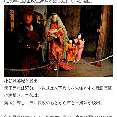
(この年に誕生)の三姉妹が団らんしている場面。
小谷城落城と脱出
天正元年(1573)、小谷城は木下秀吉を先鋒とする織田軍団
に攻撃されて落城。
落城に際し、浅井長政のもとから市と三姉妹が脱出。