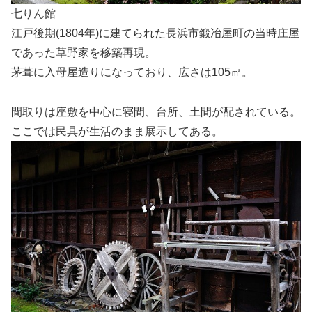
七りん館
江戸後期(1804年)に建てられた長浜市鍛冶屋町の当時庄屋
であった草野家を移築再現。
茅葺に入母屋造りになっており、広さは105㎡。
間取りは座敷を中心に寝間、台所、土間が配されている。
ここでは民具が生活のまま展示してある。