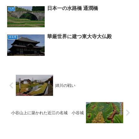
日本一の水路橋 通潤橋
九州
華厳世界に建つ東大寺大仏殿
奈良県
姉川の戦い
小谷山上に築かれた近江の名城 小谷城