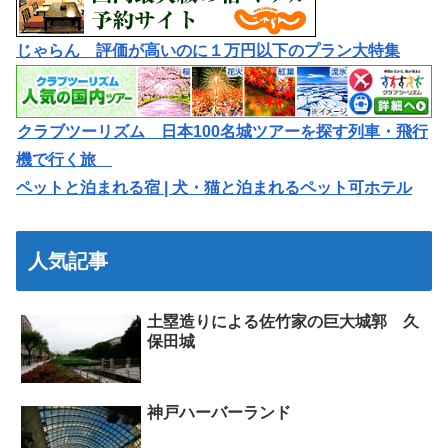
じゃらん 評価が高いのに１万円以下のプラン大特集
クラブツーリズム 日本100名城ツアーを探す列車・飛行
機で行く旅
ペットと泊まれる宿 | 犬・猫と泊まれるペット可ホテル
人気記事
土塁造りによる佐竹家の巨大城郭 久
保田城
神戸ハーバーランド