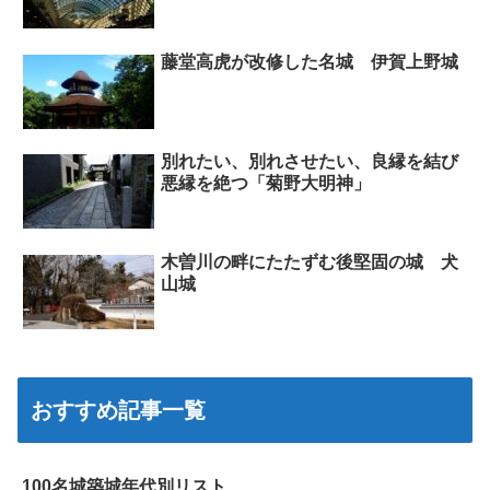
藤堂高虎が改修した名城 伊賀上野城
別れたい、別れさせたい、良縁を結び
悪縁を絶つ「菊野大明神」
木曽川の畔にたたずむ後堅固の城 犬
山城
おすすめ記事一覧
100名城築城年代別リスト