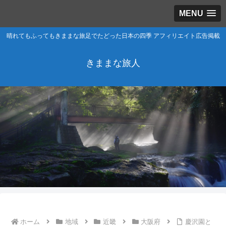
MENU
晴れてもふってもきままな旅足でたどった日本の四季 アフィリエイト広告掲載
きままな旅人
ホーム
地域
近畿
大阪府
慶沢園と