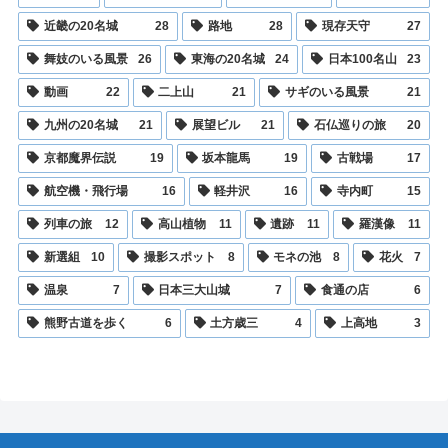
近畿の20名城
28
路地
28
現存天守
27
舞妓のいる風景
26
東海の20名城
24
日本100名山
23
動画
22
二上山
21
サギのいる風景
21
九州の20名城
21
展望ビル
21
石仏巡りの旅
20
京都魔界伝説
19
坂本龍馬
19
古戦場
17
航空機・飛行場
16
軽井沢
16
寺内町
15
列車の旅
12
高山植物
11
遺跡
11
羅漢像
11
新選組
10
撮影スポット
8
モネの池
8
花火
7
温泉
7
日本三大山城
7
食通の店
6
熊野古道を歩く
6
土方歳三
4
上高地
3