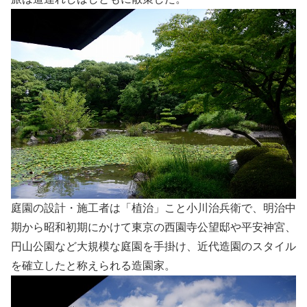
庭園の設計・施工者は「植治」こと小川治兵衛で、明治中
期から昭和初期にかけて東京の西園寺公望邸や平安神宮、
円山公園など大規模な庭園を手掛け、近代造園のスタイル
を確立したと称えられる造園家。