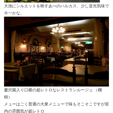
大池にシルエットを映すあべのハルカス、少し逆光気味で
今一かな。
慶沢園入り口横の超レトロなレストランルージュ （榴
樹）
メューはごく普通の大衆メニューで味もそこそこですが室
内の雰囲気が超レトロ