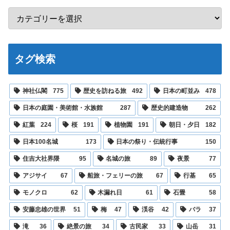
タグ検索
神社仏閣
775
歴史を訪ねる旅
492
日本の町並み
478
日本の庭園・美術館・水族館
287
歴史的建造物
262
紅葉
224
桜
191
植物園
191
朝日・夕日
182
日本100名城
173
日本の祭り・伝統行事
150
住吉大社界隈
95
名城の旅
89
夜景
77
アジサイ
67
船旅・フェリーの旅
67
行基
65
モノクロ
62
木漏れ日
61
石畳
58
安藤忠雄の世界
51
梅
47
渓谷
42
バラ
37
滝
36
絶景の旅
34
古民家
33
山岳
31