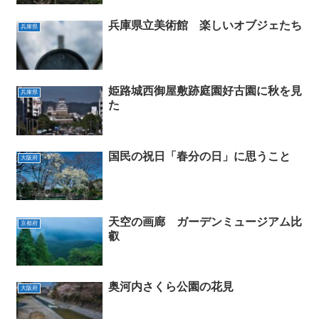
兵庫県立美術館 楽しいオブジェたち
兵庫県
姫路城西御屋敷跡庭園好古園に秋を見
兵庫県
た
国民の祝日「春分の日」に思うこと
大阪府
天空の画廊 ガーデンミュージアム比
京都府
叡
奥河内さくら公園の花見
大阪府