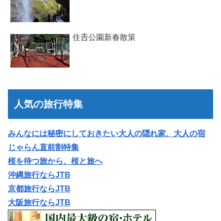
住𠮷公園新春散策
人気の旅行特集
みんなには秘密にしておきたい大人の隠れ家、大人の宿
じゃらん直前割特集
桜を待つ旅から、桜と旅へ
沖縄旅行ならJTB
京都旅行ならJTB
大阪旅行ならJTB