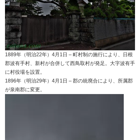
1889年（明治22年）4月1日 – 町村制の施行により、日根
郡波有手村、新村が合併して西鳥取村が発足。大字波有手
に村役場を設置。
1896年（明治29年）4月1日 – 郡の統廃合により、所属郡
が泉南郡に変更。