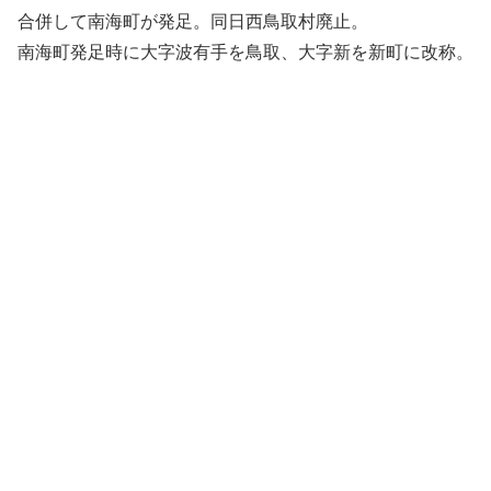
合併して南海町が発足。同日西鳥取村廃止。
南海町発足時に大字波有手を鳥取、大字新を新町に改称。