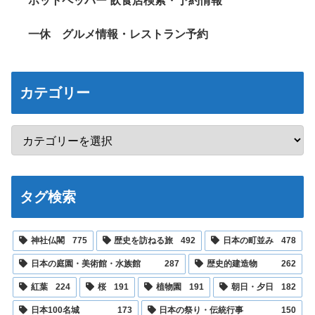
ホットペッパー 飲食店検索・予約情報
一休 グルメ情報・レストラン予約
カテゴリー
タグ検索
神社仏閣
775
歴史を訪ねる旅
492
日本の町並み
478
日本の庭園・美術館・水族館
287
歴史的建造物
262
紅葉
224
桜
191
植物園
191
朝日・夕日
182
日本100名城
173
日本の祭り・伝統行事
150