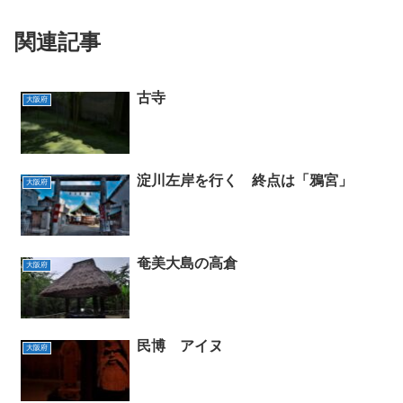
関連記事
古寺
大阪府
淀川左岸を行く 終点は「鴉宮」
大阪府
奄美大島の高倉
大阪府
民博 アイヌ
大阪府