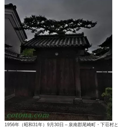
1956年（昭和31年）9月30日 – 泉南郡尾崎町・下荘村と