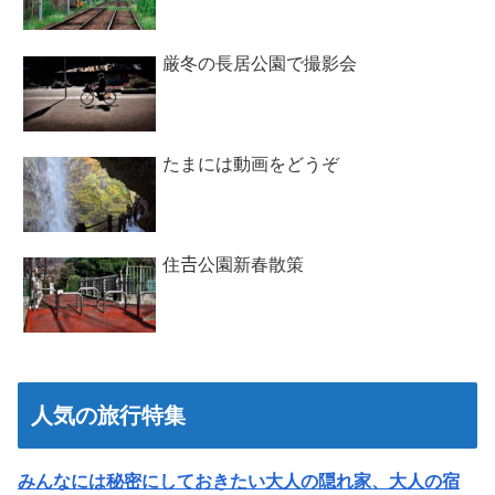
厳冬の長居公園で撮影会
たまには動画をどうぞ
住𠮷公園新春散策
人気の旅行特集
みんなには秘密にしておきたい大人の隠れ家、大人の宿