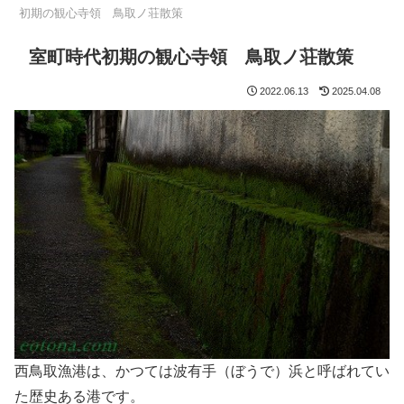
初期の観心寺領 鳥取ノ荘散策
室町時代初期の観心寺領 鳥取ノ荘散策
2022.06.13
2025.04.08
西鳥取漁港は、かつては波有手（ぼうで）浜と呼ばれてい
た歴史ある港です。