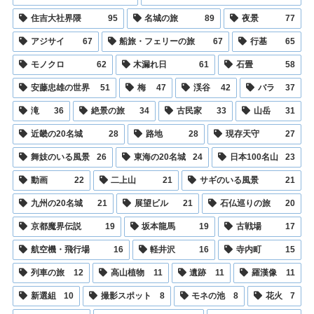
住吉大社界隈
95
名城の旅
89
夜景
77
アジサイ
67
船旅・フェリーの旅
67
行基
65
モノクロ
62
木漏れ日
61
石畳
58
安藤忠雄の世界
51
梅
47
渓谷
42
バラ
37
滝
36
絶景の旅
34
古民家
33
山岳
31
近畿の20名城
28
路地
28
現存天守
27
舞妓のいる風景
26
東海の20名城
24
日本100名山
23
動画
22
二上山
21
サギのいる風景
21
九州の20名城
21
展望ビル
21
石仏巡りの旅
20
京都魔界伝説
19
坂本龍馬
19
古戦場
17
航空機・飛行場
16
軽井沢
16
寺内町
15
列車の旅
12
高山植物
11
遺跡
11
羅漢像
11
新選組
10
撮影スポット
8
モネの池
8
花火
7