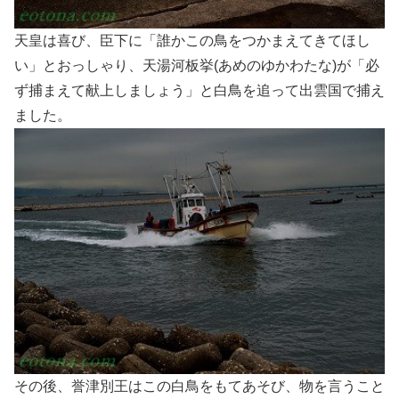
天皇は喜び、臣下に「誰かこの鳥をつかまえてきてほし
い」とおっしゃり、天湯河板挙(あめのゆかわたな)が「必
ず捕まえて献上しましょう」と白鳥を追って出雲国で捕え
ました。
その後、誉津別王はこの白鳥をもてあそび、物を言うこと