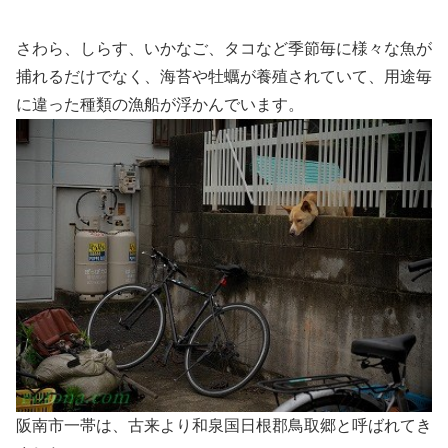
さわら、しらす、いかなご、タコなど季節毎に様々な魚が
捕れるだけでなく、海苔や牡蠣が養殖されていて、用途毎
に違った種類の漁船が浮かんでいます。
阪南市一帯は、古来より和泉国日根郡鳥取郷と呼ばれてき