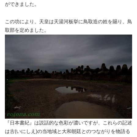
ができました。
この功により、天皇は天湯河板挙に鳥取造の姓を賜り、鳥
取部を定めました。
『日本書紀』は説話的な色彩が濃いですが、これらの記述
は古(いにしえ)の当地域と大和朝廷とのつながりを物語る