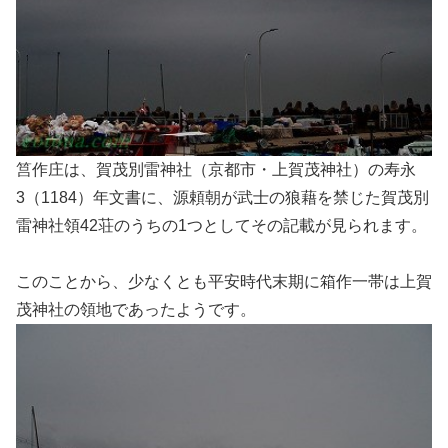
筥作庄は、賀茂別雷神社（京都市・上賀茂神社）の寿永
3（1184）年文書に、源頼朝が武士の狼藉を禁じた賀茂別
雷神社領42荘のうちの1つとしてその記載が見られます。
このことから、少なくとも平安時代末期に箱作一帯は上賀
茂神社の領地であったようです。