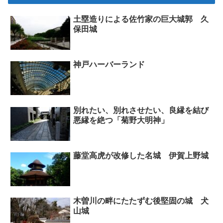
土塁造りによる佐竹家の巨大城郭 久
保田城
神戸ハーバーランド
別れたい、別れさせたい、良縁を結び
悪縁を絶つ「菊野大明神」
藤堂高虎が改修した名城 伊賀上野城
木曽川の畔にたたずむ後堅固の城 犬
山城