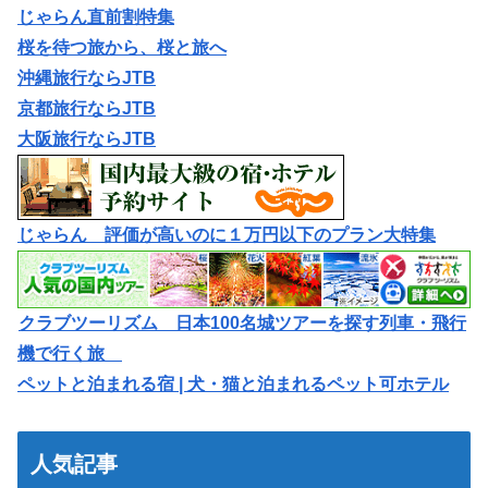
じゃらん直前割特集
桜を待つ旅から、桜と旅へ
沖縄旅行ならJTB
京都旅行ならJTB
大阪旅行ならJTB
じゃらん 評価が高いのに１万円以下のプラン大特集
クラブツーリズム 日本100名城ツアーを探す列車・飛行
機で行く旅
ペットと泊まれる宿 | 犬・猫と泊まれるペット可ホテル
人気記事