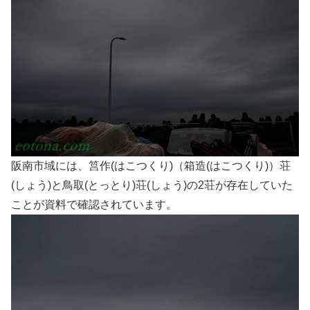
阪南市域には、筥作(はこつくり)（箱造(はこつくり)）荘
(しょう)と鳥取(とっとり)荘(しょう)の2荘が存在していた
ことが資料で確認されています。