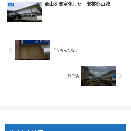
全山を要塞化した 安芸郡山城
地域
「うおんたな」
舞子浜