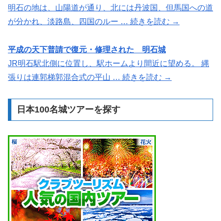
明石の地は、山陽道が通り、北には丹波国、但馬国への道
が分かれ、淡路島、四国のルー … 続きを読む →
平成の天下普請で復元・修理された 明石城
JR明石駅北側に位置し、駅ホームより間近に望める。 縄
張りは連郭梯郭混合式の平山 … 続きを読む →
日本100名城ツアーを探す