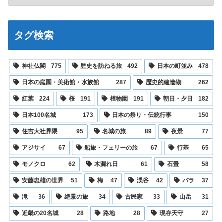
タグ検索
神社仏閣
775
歴史を訪ねる旅
492
日本の町並み
478
日本の庭園・美術館・水族館
287
歴史的建造物
262
紅葉
224
桜
191
植物園
191
朝日・夕日
182
日本100名城
173
日本の祭り・伝統行事
150
住吉大社界隈
95
名城の旅
89
夜景
77
アジサイ
67
船旅・フェリーの旅
67
行基
65
モノクロ
62
木漏れ日
61
石畳
58
安藤忠雄の世界
51
梅
47
渓谷
42
バラ
37
滝
36
絶景の旅
34
古民家
33
山岳
31
近畿の20名城
28
路地
28
現存天守
27