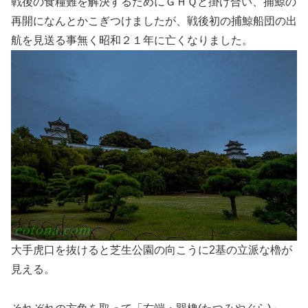
戦後の食糧難を解決するためにＧＨＱと掛け合い、捕鯨の
再開になんとかこぎつけましたが、戦後初の捕鯨船団の出
航を見送る事無く昭和２１年に亡くなりました。
大手虎口を抜けると芝生公園の向こうに2基の立派な櫓が
見える。