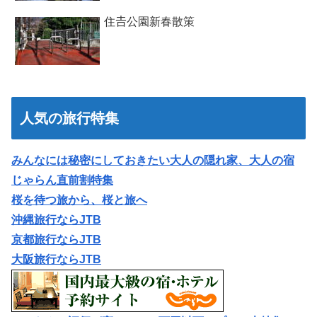
住𠮷公園新春散策
人気の旅行特集
みんなには秘密にしておきたい大人の隠れ家、大人の宿
じゃらん直前割特集
桜を待つ旅から、桜と旅へ
沖縄旅行ならJTB
京都旅行ならJTB
大阪旅行ならJTB