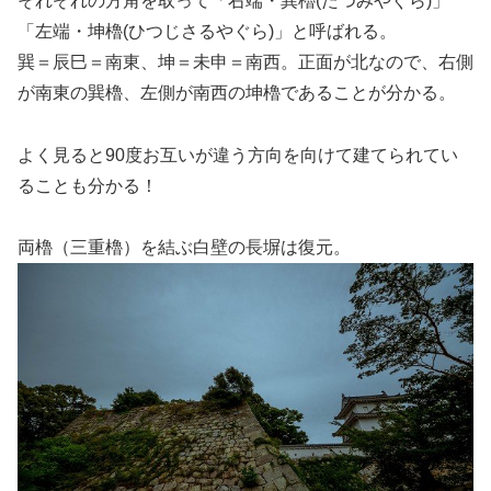
それぞれの方角を取って「右端・巽櫓(たつみやぐら)」
「左端・坤櫓(ひつじさるやぐら)」と呼ばれる。
巽＝辰巳＝南東、坤＝未申＝南西。正面が北なので、右側
が南東の巽櫓、左側が南西の坤櫓であることが分かる。
よく見ると90度お互いが違う方向を向けて建てられてい
ることも分かる！
両櫓（三重櫓）を結ぶ白壁の長塀は復元。