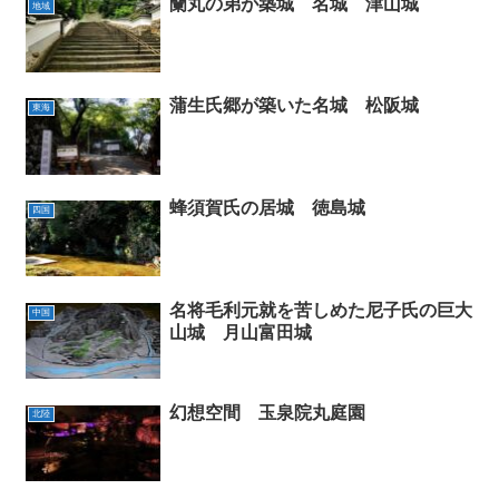
蘭丸の弟が築城 名城 津山城
地域
蒲生氏郷が築いた名城 松阪城
東海
蜂須賀氏の居城 徳島城
四国
名将毛利元就を苦しめた尼子氏の巨大
中国
山城 月山富田城
幻想空間 玉泉院丸庭園
北陸