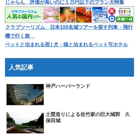
じゃらん 評価が高いのに１万円以下のプラン大特集
クラブツーリズム 日本100名城ツアーを探す列車・飛行
機で行く旅
ペットと泊まれる宿 | 犬・猫と泊まれるペット可ホテル
人気記事
神戸ハーバーランド
土塁造りによる佐竹家の巨大城郭 久
保田城