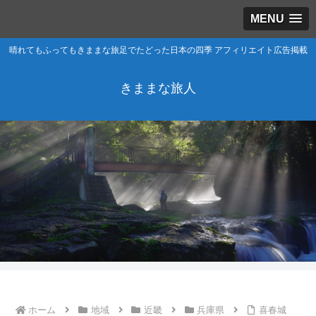
MENU
晴れてもふってもきままな旅足でたどった日本の四季 アフィリエイト広告掲載
きままな旅人
ホーム
地域
近畿
兵庫県
喜春城