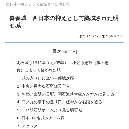
西日本の抑えとして築城された明石城
喜春城 西日本の抑えとして築城された明
石城
2017.09.19
2025.10.12
目次
明石城は1619年（元和5年）に小笠原忠政（後の忠
真）によって築かれた城
城の入り口に立つ中部幾次郎・・
中央の巨大な石垣は天守台
坤櫓と白壁の長塀、明石海峡大橋がかすかに見える
二ノ丸の南下の登り口、緩やかな石段を登る
ＪＲ明石駅ホームより見る明石城
日本100名城ツアーを探す
アクセス