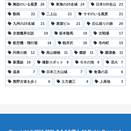
舞妓のいる風景
26
東海の20名城
24
日本100名山
23
動画
22
二上山
21
サギのいる風景
21
九州の20名城
21
展望ビル
21
石仏巡りの旅
20
京都魔界伝説
19
坂本龍馬
19
古戦場
17
航空機・飛行場
16
軽井沢
16
寺内町
15
列車の旅
12
高山植物
11
遺跡
11
羅漢像
11
新選組
10
撮影スポット
8
モネの池
8
花火
7
温泉
7
日本三大山城
7
食通の店
6
熊野古道を歩く
6
土方歳三
4
上高地
3