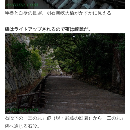
坤櫓と白壁の長塀、明石海峡大橋がかすかに見える
橋はライトアップされるので夜は綺麗だ。
石段下の「三の丸」跡（現・武蔵の庭園）から「二の丸」
跡へ通じる石段。