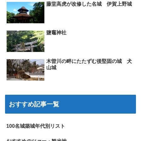
藤堂高虎が改修した名城 伊賀上野城
鹽竈神社
木曽川の畔にたたずむ後堅固の城 犬
山城
おすすめ記事一覧
100名城築城年代別リスト