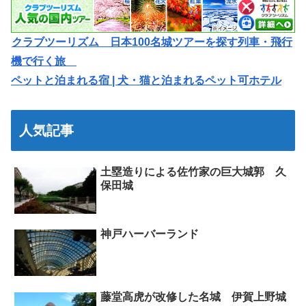
クラブツーリズム 日本100名城ツアーを探す列車・飛行
機で行く旅
ペットと泊まれる宿 | 犬・猫と泊まれるペット可ホテル
人気記事
土塁造りによる佐竹家の巨大城郭 久
保田城
神戸ハーバーランド
藤堂高虎が改修した名城 伊賀上野城