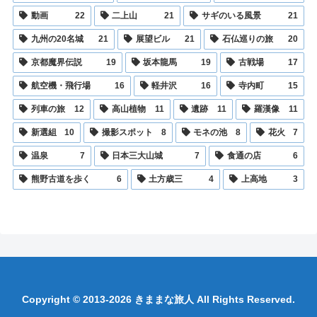
動画
22
二上山
21
サギのいる風景
21
九州の20名城
21
展望ビル
21
石仏巡りの旅
20
京都魔界伝説
19
坂本龍馬
19
古戦場
17
航空機・飛行場
16
軽井沢
16
寺内町
15
列車の旅
12
高山植物
11
遺跡
11
羅漢像
11
新選組
10
撮影スポット
8
モネの池
8
花火
7
温泉
7
日本三大山城
7
食通の店
6
熊野古道を歩く
6
土方歳三
4
上高地
3
Copyright © 2013-2026 きままな旅人 All Rights Reserved.