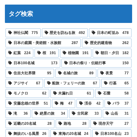
タグ検索
神社仏閣
775
歴史を訪ねる旅
492
日本の町並み
478
日本の庭園・美術館・水族館
287
歴史的建造物
262
紅葉
224
桜
191
植物園
191
朝日・夕日
182
日本100名城
173
日本の祭り・伝統行事
150
住吉大社界隈
95
名城の旅
89
夜景
77
アジサイ
67
船旅・フェリーの旅
67
行基
65
モノクロ
62
木漏れ日
61
石畳
58
安藤忠雄の世界
51
梅
47
渓谷
42
バラ
37
滝
36
絶景の旅
34
古民家
33
山岳
31
近畿の20名城
28
路地
28
現存天守
27
舞妓のいる風景
26
東海の20名城
24
日本100名山
23