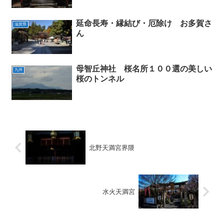
延命長寿・縁結び・厄除け お多賀さ
滋賀県
ん
母智丘神社 桜名所１００選の美しい
九州
桜のトンネル
北野天満宮界隈
水火天満宮