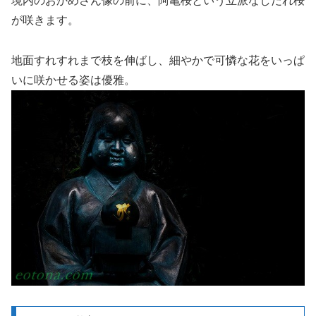
境内のおかめさん像の前に、阿亀桜という立派なしだれ桜
が咲きます。
地面すれすれまで枝を伸ばし、細やかで可憐な花をいっぱ
いに咲かせる姿は優雅。