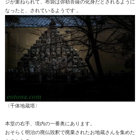
ジが重ねられて、布袋は弥勒菩薩の化身だとされるように
なったと、されているようです 。
〈千体地蔵塔〉
本堂の右手、境内の一番奥にあります。
おそらく明治の廃仏毀釈で廃棄されたお地蔵さんを集めた