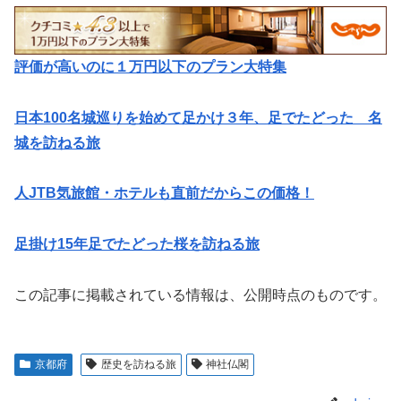
評価が高いのに１万円以下のプラン大特集
日本100名城巡りを始めて足かけ３年、足でたどった 名
城を訪ねる旅
人JTB気旅館・ホテルも直前だからこの価格！
足掛け15年足でたどった桜を訪ねる旅
この記事に掲載されている情報は、公開時点のものです。
京都府
歴史を訪ねる旅
神社仏閣