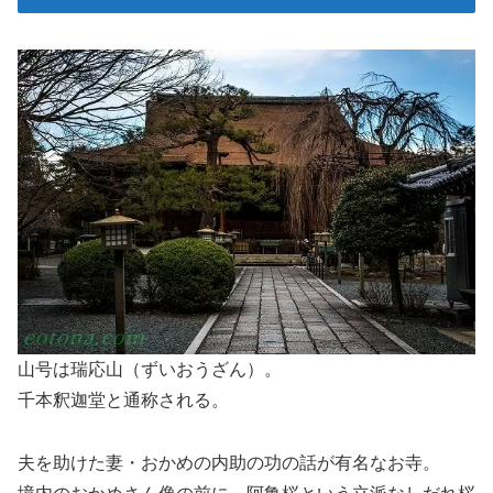
山号は瑞応山（ずいおうざん）。
千本釈迦堂と通称される。
夫を助けた妻・おかめの内助の功の話が有名なお寺。