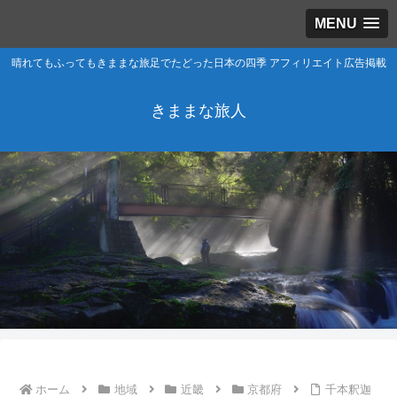
MENU
晴れてもふってもきままな旅足でたどった日本の四季 アフィリエイト広告掲載
きままな旅人
ホーム
地域
近畿
京都府
千本釈迦