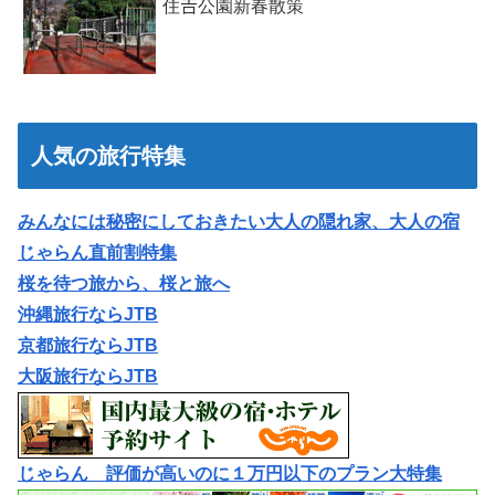
住𠮷公園新春散策
人気の旅行特集
みんなには秘密にしておきたい大人の隠れ家、大人の宿
じゃらん直前割特集
桜を待つ旅から、桜と旅へ
沖縄旅行ならJTB
京都旅行ならJTB
大阪旅行ならJTB
じゃらん 評価が高いのに１万円以下のプラン大特集