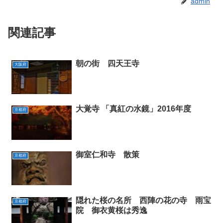
admin
関連記事
朝の街 四天王寺
大阪府
大覚寺 「真紅の水鏡」2016年度
京都府
御室仁和寺 散策
京都府
隠れた桜の名所 西陣の花の寺 雨宝
京都府
院 御衣黄桜は秀逸