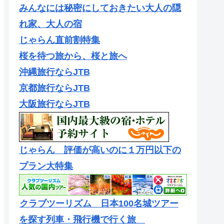
みんなには秘密にしておきたい大人の隠
れ家、大人の宿
じゃらん直前割特集
桜を待つ旅から、桜と旅へ
沖縄旅行ならJTB
京都旅行ならJTB
大阪旅行ならJTB
じゃらん 評価が高いのに１万円以下の
プラン大特集
クラブツーリズム 日本100名城ツアー
を探す列車・飛行機で行く旅