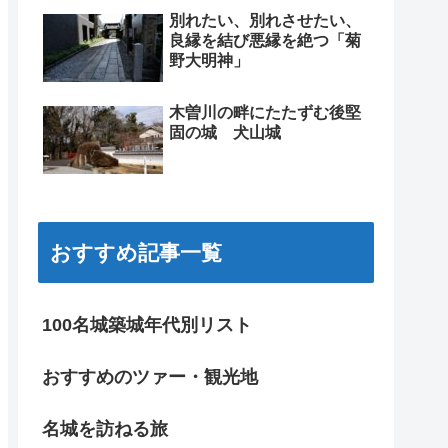
別れたい、別れさせたい、
良縁を結び悪縁を絶つ「菊
野大明神」
木曽川の畔にたたずむ後堅
固の城 犬山城
おすすめ記事一覧
100名城築城年代別リスト
おすすめのツァー・観光地
名城を訪ねる旅