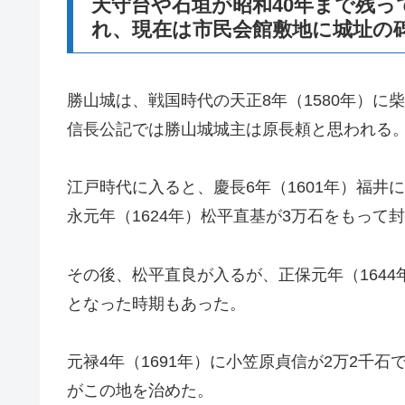
天守台や石垣が昭和40年まで残
れ、現在は市民会館敷地に城址の
勝山城は、戦国時代の天正8年（1580年）
信長公記では勝山城城主は原長頼と思われる
江戸時代に入ると、慶長6年（1601年）福
永元年（1624年）松平直基が3万石をもっ
その後、松平直良が入るが、正保元年（164
となった時期もあった。
元禄4年（1691年）に小笠原貞信が2万2千
がこの地を治めた。