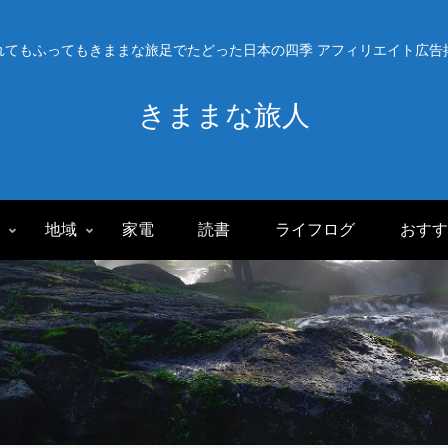
れてもふってもきままな旅足でたどった日本の四季 アフィリエイト広告
きままな旅人
旅
地域
家電
読書
ライフログ
おすす