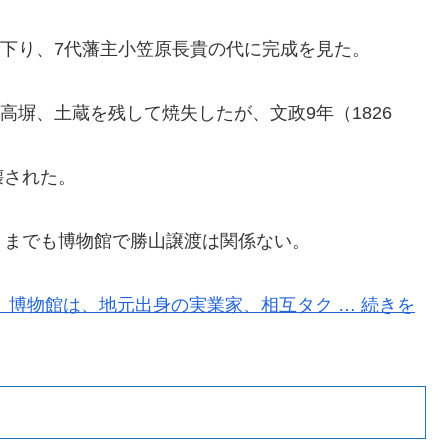
が下り、7代藩主小笠原長貴の代に完成を見た。
、高塀、土蔵を残して焼失したが、文政9年（1826
壊された。
くまでも博物館で勝山譲渡は関係ない。
 博物館は、地元出身の実業家、相互タク … 続きを