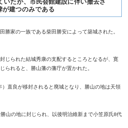
っていたが、市民会館建設に伴い撤去さ
碑が建つのみである
に柴田勝家の一族である柴田勝安によって築城された。
。
井に封じられた結城秀康の支配するところとなるが、寛
て封じられると、勝山藩の藩庁が置かれた。
4年）直良が移封されると廃城となり、勝山の地は天領
石で勝山の地に封じられ、以後明治維新まで小笠原氏8代