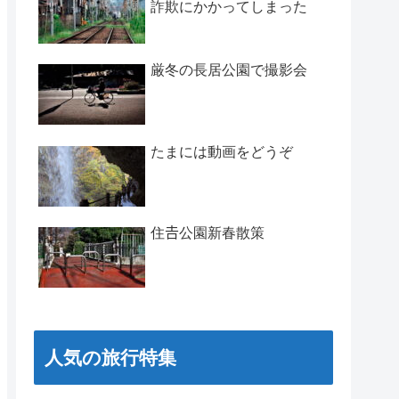
詐欺にかかってしまった
厳冬の長居公園で撮影会
たまには動画をどうぞ
住𠮷公園新春散策
人気の旅行特集