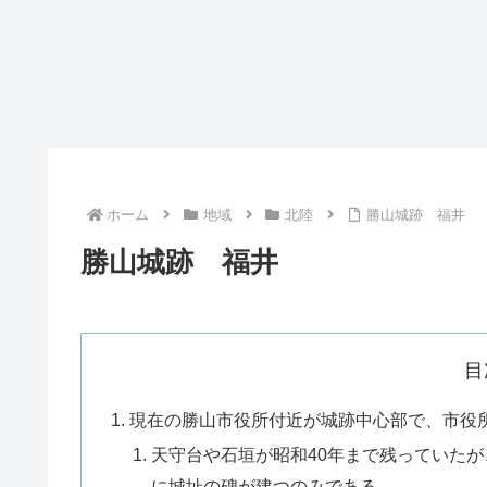
ホーム
地域
北陸
勝山城跡 福井
勝山城跡 福井
目
現在の勝山市役所付近が城跡中心部で、市役
天守台や石垣が昭和40年まで残っていた
に城址の碑が建つのみである