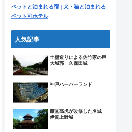
ペットと泊まれる宿 | 犬・猫と泊まれる
ペット可ホテル
人気記事
土塁造りによる佐竹家の巨
大城郭 久保田城
神戸ハーバーランド
藤堂高虎が改修した名城
伊賀上野城