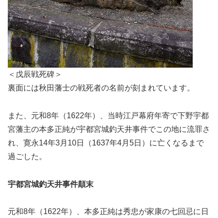
＜戊辰戦死碑＞
裏面には秋田藩士の戦死者の名前が刻まれています。
また、元和8年（1622年）、当時江戸幕府年寄で下野宇都
宮藩主の本多正純が宇都宮城釣天井事件でこの地に流罪さ
れ、寛永14年3月10日（1637年4月5日）に亡くなるまで
過ごした。
宇都宮城釣天井事件顛末
元和8年（1622年）、本多正純は秀忠が家康の七回忌に日