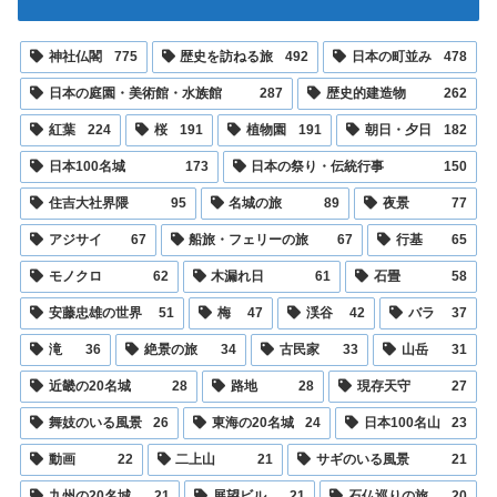
神社仏閣
775
歴史を訪ねる旅
492
日本の町並み
478
日本の庭園・美術館・水族館
287
歴史的建造物
262
紅葉
224
桜
191
植物園
191
朝日・夕日
182
日本100名城
173
日本の祭り・伝統行事
150
住吉大社界隈
95
名城の旅
89
夜景
77
アジサイ
67
船旅・フェリーの旅
67
行基
65
モノクロ
62
木漏れ日
61
石畳
58
安藤忠雄の世界
51
梅
47
渓谷
42
バラ
37
滝
36
絶景の旅
34
古民家
33
山岳
31
近畿の20名城
28
路地
28
現存天守
27
舞妓のいる風景
26
東海の20名城
24
日本100名山
23
動画
22
二上山
21
サギのいる風景
21
九州の20名城
21
展望ビル
21
石仏巡りの旅
20