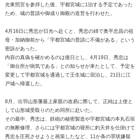
光東照宮を参拝した後、宇都宮城に1泊する予定であった
ため、城の普請や御成り御殿の造営を行わせた。
4月16日に秀忠が日光へ赴くと、秀忠の姉で奥平忠昌の祖
母・加納御前から「宇都宮城の普請に不備がある」という
密訴があった。
内容の真偽を確かめるのは後日とし、4月19日、秀忠は
「御台所が病気である」との知らせが来たとして、予定を
変更して宇都宮城を通過して壬生城に宿泊し、21日に江
戸城へ帰還した。
8月、出羽山形藩最上家親の改易に際して、正純は上使と
して山形城受取りのため同所に赴いた。
その最中、秀忠は、鉄砲の秘密製造や宇都宮城の本丸石垣
の無断修理、さらには宇都宮城の寝所に釣天井を仕掛けて
秀忠を圧死させようと画策したなど、11か条の罪状嫌疑