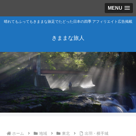
MENU
晴れてもふってもきままな旅足でたどった日本の四季 アフィリエイト広告掲載
きままな旅人
ホーム
地域
東北
出羽・横手城