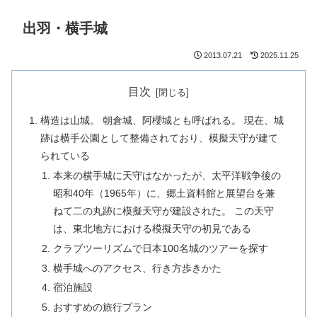
出羽・横手城
2013.07.21
2025.11.25
目次
構造は山城。 朝倉城、阿櫻城とも呼ばれる。 現在、城
跡は横手公園として整備されており、模擬天守が建て
られている
本来の横手城に天守はなかったが、太平洋戦争後の
昭和40年（1965年）に、郷土資料館と展望台を兼
ねて二の丸跡に模擬天守が建設された。 この天守
は、東北地方における模擬天守の初見である
クラブツーリズムで日本100名城のツアーを探す
横手城へのアクセス、行き方歩きかた
宿泊施設
おすすめの旅行プラン