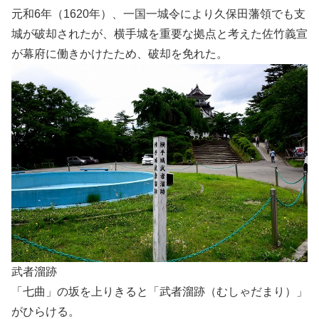
元和6年（1620年）、一国一城令により久保田藩領でも支
城が破却されたが、横手城を重要な拠点と考えた佐竹義宣
が幕府に働きかけたため、破却を免れた。
武者溜跡
「七曲」の坂を上りきると「武者溜跡（むしゃだまり）」
がひらける。