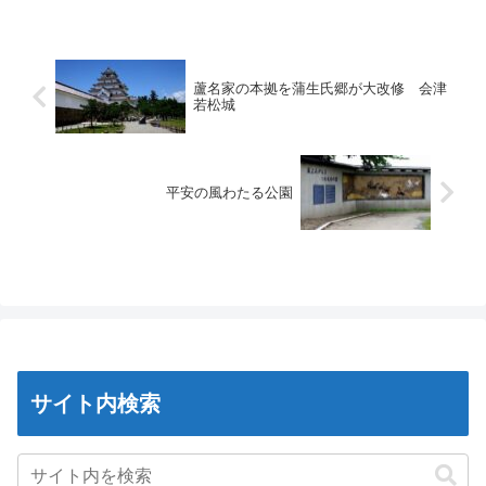
蘆名家の本拠を蒲生氏郷が大改修 会津
若松城
平安の風わたる公園
サイト内検索