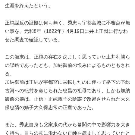
生涯を終えたという。
正純謀反の証拠は何も無く、秀忠も宇都宮城に不審点が無
い事を、元和8年（1622年）4月19日に井上正就に行なわ
せた調査で確認している。
この顛末は、正純の存在を疎ましく思っていた土井利勝ら
の謀略であったとも、加納御前の恨みによるものともされ
る。
加納御前は正純が宇都宮に栄転したのに伴って格下の下総
古河への転封を命じられた忠昌の祖母であり、しかも加納
御前の娘は、正信・正純親子の陰謀で改易させられた大久
保忠隣の嫡子大久保忠常の正室であった。
また、秀忠自身も父家康の代から幕閣の中で影響力を大き
く持ち、自らの意に沿わない正純を疎ましく思っていたと