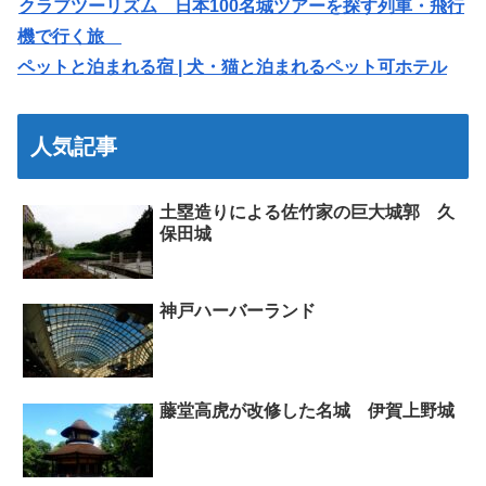
クラブツーリズム 日本100名城ツアーを探す列車・飛行
機で行く旅
ペットと泊まれる宿 | 犬・猫と泊まれるペット可ホテル
人気記事
土塁造りによる佐竹家の巨大城郭 久
保田城
神戸ハーバーランド
藤堂高虎が改修した名城 伊賀上野城