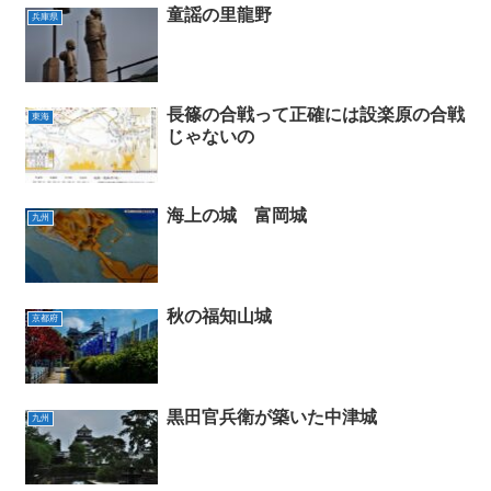
童謡の里龍野
兵庫県
長篠の合戦って正確には設楽原の合戦
東海
じゃないの
海上の城 富岡城
九州
秋の福知山城
京都府
黒田官兵衛が築いた中津城
九州