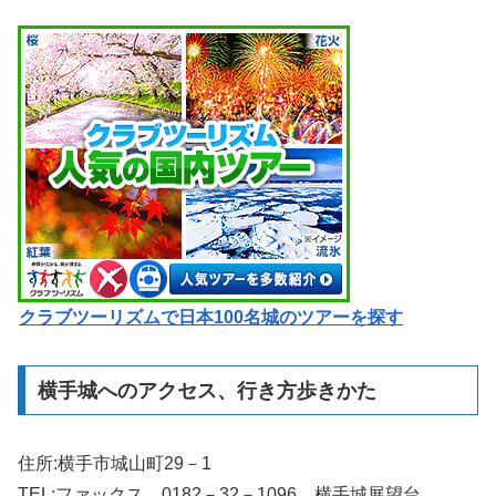
クラブツーリズムで日本100名城のツアーを探す
横手城へのアクセス、行き方歩きかた
住所:横手市城山町29－1
TEL:ファックス 0182－32－1096 横手城展望台