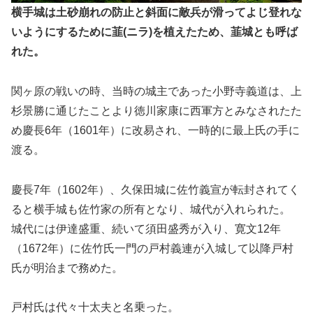
横手城は土砂崩れの防止と斜面に敵兵が滑ってよじ登れな
いようにするために韮(ニラ)を植えたため、韮城とも呼ば
れた。
関ヶ原の戦いの時、当時の城主であった小野寺義道は、上
杉景勝に通じたことより徳川家康に西軍方とみなされたた
め慶長6年（1601年）に改易され、一時的に最上氏の手に
渡る。
慶長7年（1602年）、久保田城に佐竹義宣が転封されてく
ると横手城も佐竹家の所有となり、城代が入れられた。
城代には伊達盛重、続いて須田盛秀が入り、寛文12年
（1672年）に佐竹氏一門の戸村義連が入城して以降戸村
氏が明治まで務めた。
戸村氏は代々十太夫と名乗った。