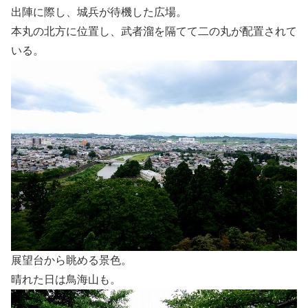
出陣に際し、城兵が待機した広場。
本丸の北方に位置し、武者溜を隔てて二の丸が配置されて
いる。
展望台から眺める景色。
晴れた日は鳥海山も。