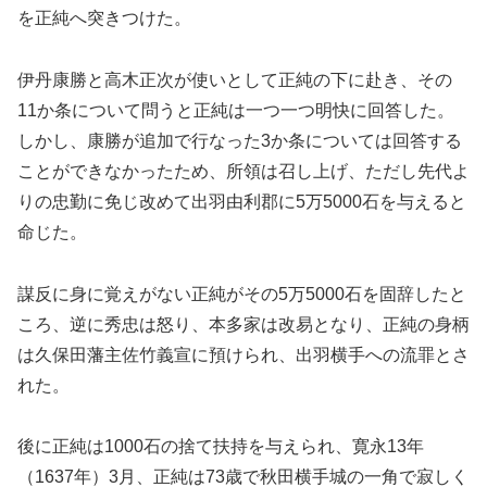
を正純へ突きつけた。
伊丹康勝と高木正次が使いとして正純の下に赴き、その
11か条について問うと正純は一つ一つ明快に回答した。
しかし、康勝が追加で行なった3か条については回答する
ことができなかったため、所領は召し上げ、ただし先代よ
りの忠勤に免じ改めて出羽由利郡に5万5000石を与えると
命じた。
謀反に身に覚えがない正純がその5万5000石を固辞したと
ころ、逆に秀忠は怒り、本多家は改易となり、正純の身柄
は久保田藩主佐竹義宣に預けられ、出羽横手への流罪とさ
れた。
後に正純は1000石の捨て扶持を与えられ、寛永13年
（1637年）3月、正純は73歳で秋田横手城の一角で寂しく