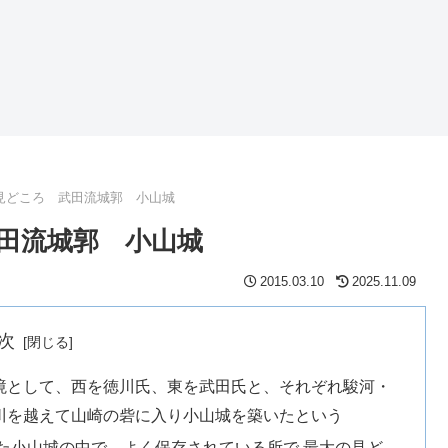
見どころ 武田流城郭 小山城
田流城郭 小山城
2015.03.10
2025.11.09
次
境として、西を徳川氏、東を武田氏と、それぞれ駿河・
川を越えて山崎の砦に入り小山城を築いたという
た小山城の中で、よく保存されている所で 最大の見ど