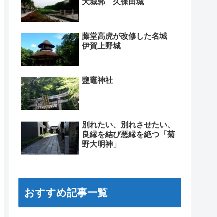
大城郭 久保田城
藤堂高虎が改修した名城
伊賀上野城
鹽竈神社
別れたい、別れさせたい、
良縁を結び悪縁を絶つ「菊
野大明神」
おすすめ記事一覧