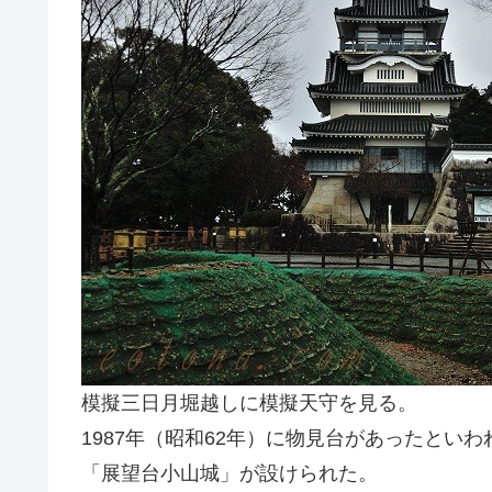
模擬三日月堀越しに模擬天守を見る。
1987年（昭和62年）に物見台があったとい
「展望台小山城」が設けられた。