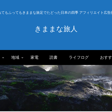
れてもふってもきままな旅足でたどった日本の四季 アフィリエイト広告
きままな旅人
旅
地域
家電
読書
ライフログ
おすす