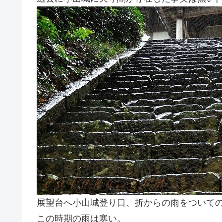
展望台へ小山城登り口、折からの雨をついて
この時期の雨は寒い。