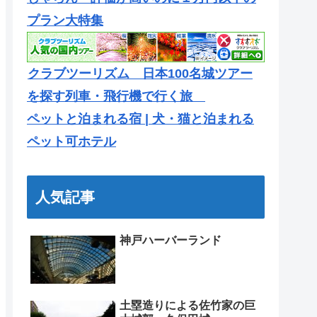
プラン大特集
クラブツーリズム 日本100名城ツアー
を探す列車・飛行機で行く旅
ペットと泊まれる宿 | 犬・猫と泊まれる
ペット可ホテル
人気記事
神戸ハーバーランド
土塁造りによる佐竹家の巨