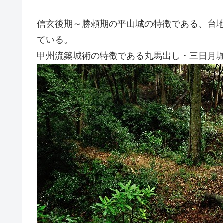
信玄後期～勝頼期の平山城の特徴である、台
ている。
甲州流築城術の特徴である丸馬出し・三日月