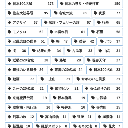
日本100名城
173
日本の祭り・伝統行事
150
住吉大社界隈
95
名城の旅
89
夜景
77
アジサイ
67
船旅・フェリーの旅
67
行基
65
モノクロ
62
木漏れ日
61
石畳
58
安藤忠雄の世界
51
梅
47
渓谷
42
バラ
37
滝
36
絶景の旅
34
古民家
33
山岳
31
近畿の20名城
28
路地
28
現存天守
27
舞妓のいる風景
26
東海の20名城
24
日本100名山
23
動画
22
二上山
21
サギのいる風景
21
九州の20名城
21
展望ビル
21
石仏巡りの旅
20
京都魔界伝説
19
坂本龍馬
19
古戦場
17
航空機・飛行場
16
軽井沢
16
寺内町
15
列車の旅
12
高山植物
11
遺跡
11
羅漢像
11
新選組
10
撮影スポット
8
モネの池
8
花火
7