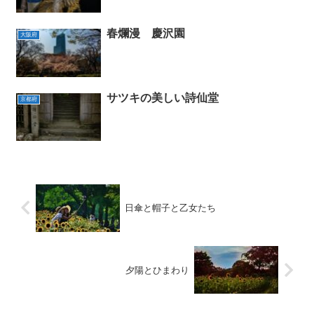
春爛漫 慶沢園
大阪府
サツキの美しい詩仙堂
京都府
日傘と帽子と乙女たち
夕陽とひまわり