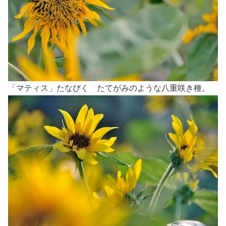
「マティス」たなびく たてがみのような八重咲き種。