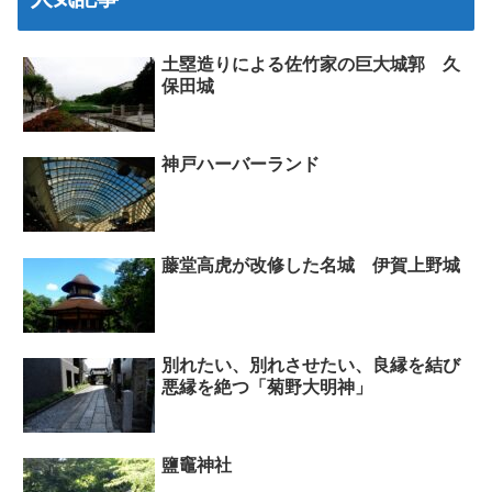
土塁造りによる佐竹家の巨大城郭 久
保田城
神戸ハーバーランド
藤堂高虎が改修した名城 伊賀上野城
別れたい、別れさせたい、良縁を結び
悪縁を絶つ「菊野大明神」
鹽竈神社