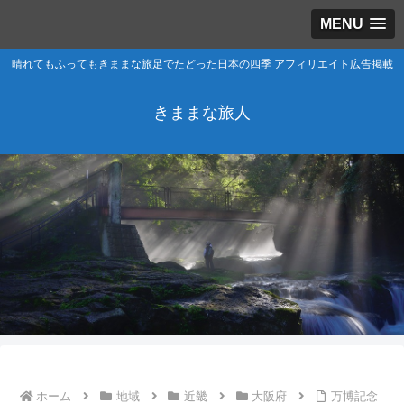
MENU
晴れてもふってもきままな旅足でたどった日本の四季 アフィリエイト広告掲載
きままな旅人
ホーム
地域
近畿
大阪府
万博記念