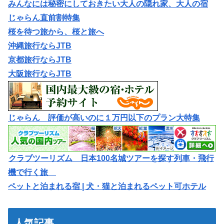
みんなには秘密にしておきたい大人の隠れ家、大人の宿
じゃらん直前割特集
桜を待つ旅から、桜と旅へ
沖縄旅行ならJTB
京都旅行ならJTB
大阪旅行ならJTB
じゃらん 評価が高いのに１万円以下のプラン大特集
クラブツーリズム 日本100名城ツアーを探す列車・飛行
機で行く旅
ペットと泊まれる宿 | 犬・猫と泊まれるペット可ホテル
人気記事