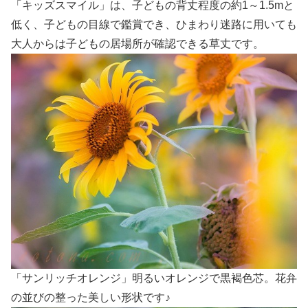
「キッズスマイル」は、子どもの背丈程度の約1～1.5mと
低く、子どもの目線で鑑賞でき、ひまわり迷路に用いても
大人からは子どもの居場所が確認できる草丈です。
「サンリッチオレンジ」明るいオレンジで黒褐色芯。花弁
の並びの整った美しい形状です♪