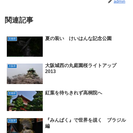
admin
関連記事
夏の装い けいはんな記念公園
京都府
大阪城西の丸庭園桜ライトアップ
大阪府
2013
紅葉を待ちきれず高桐院へ
京都府
『みんぱく』で世界を覘く ブラジル
大阪府
編