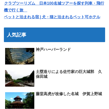
クラブツーリズム 日本100名城ツアーを探す列車・飛行
機で行く旅
ペットと泊まれる宿 | 犬・猫と泊まれるペット可ホテル
人気記事
神戸ハーバーランド
土塁造りによる佐竹家の巨大城郭 久
保田城
藤堂高虎が改修した名城 伊賀上野城