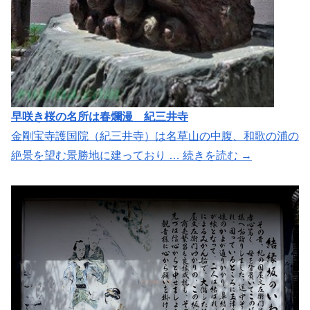
早咲き桜の名所は春爛漫 紀三井寺
金剛宝寺護国院（紀三井寺）は名草山の中腹、和歌の浦の
絶景を望む景勝地に建っており … 続きを読む →