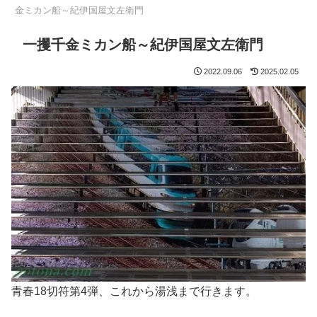
金ミカン船～紀伊国屋文左衛門
一攫千金ミカン船～紀伊国屋文左衛門
2022.09.06
2025.02.05
青春18切符第4弾、これから湯浅まで行きます。