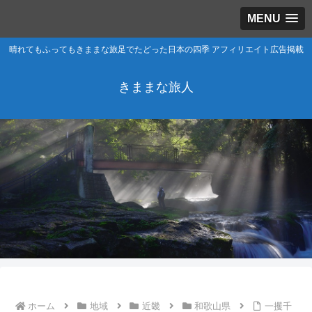
MENU
晴れてもふってもきままな旅足でたどった日本の四季 アフィリエイト広告掲載
きままな旅人
ホーム
地域
近畿
和歌山県
一攫千