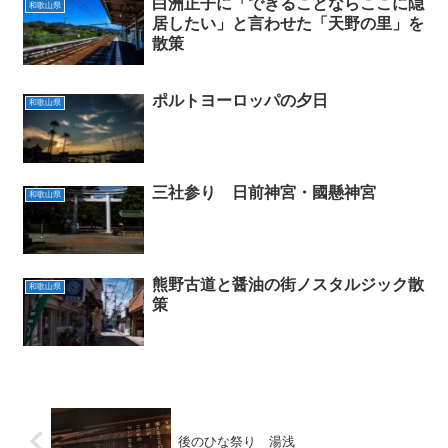
白洲正子に「できることならここに隠
和歌山県
居したい」と言わせた「天野の里」を
散策
ポルトヨーロッパの夕日
和歌山県
三社参り 日前神宮・國懸神宮
和歌山県
熊野古道と醤油の街ノスタルジック散
和歌山県
策
後のひな祭り 湯浅