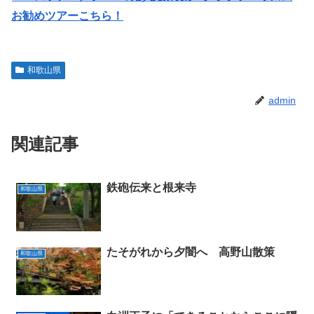
お勧めツアーこちら！
和歌山県
admin
関連記事
鉄砲伝来と根来寺
和歌山県
たそがれから夕闇へ 高野山散策
和歌山県