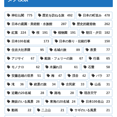
神社仏閣
775
歴史を訪ねる旅
492
日本の町並み
478
日本の庭園・美術館・水族館
287
歴史的建造物
262
紅葉
224
桜
191
植物園
191
朝日・夕日
182
日本100名城
173
日本の祭り・伝統行事
150
住吉大社界隈
95
名城の旅
89
夜景
77
アジサイ
67
船旅・フェリーの旅
67
行基
65
モノクロ
62
木漏れ日
61
石畳
58
安藤忠雄の世界
51
梅
47
渓谷
42
バラ
37
滝
36
絶景の旅
34
古民家
33
山岳
31
近畿の20名城
28
路地
28
現存天守
27
舞妓のいる風景
26
東海の20名城
24
日本100名山
23
動画
22
二上山
21
サギのいる風景
21