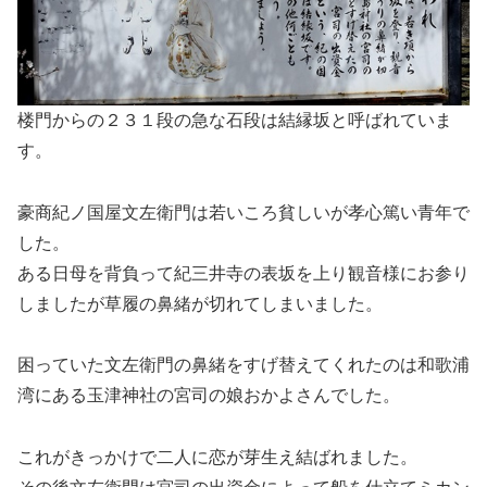
楼門からの２３１段の急な石段は結縁坂と呼ばれていま
す。
豪商紀ノ国屋文左衛門は若いころ貧しいが孝心篤い青年で
した。
ある日母を背負って紀三井寺の表坂を上り観音様にお参り
しましたが草履の鼻緒が切れてしまいました。
困っていた文左衛門の鼻緒をすげ替えてくれたのは和歌浦
湾にある玉津神社の宮司の娘おかよさんでした。
これがきっかけで二人に恋が芽生え結ばれました。