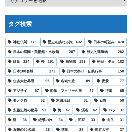
タグ検索
神社仏閣
775
歴史を訪ねる旅
492
日本の町並み
478
日本の庭園・美術館・水族館
287
歴史的建造物
262
紅葉
224
桜
191
植物園
191
朝日・夕日
182
日本100名城
173
日本の祭り・伝統行事
150
住吉大社界隈
95
名城の旅
89
夜景
77
アジサイ
67
船旅・フェリーの旅
67
行基
65
モノクロ
62
木漏れ日
61
石畳
58
安藤忠雄の世界
51
梅
47
渓谷
42
バラ
37
滝
36
絶景の旅
34
古民家
33
山岳
31
近畿の20名城
28
路地
28
現存天守
27