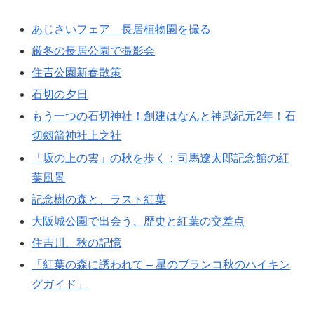
あじさいフェア 長居植物園を撮る
厳冬の長居公園で撮影会
住𠮷公園新春散策
石切の夕日
もう一つの石切神社！創建はなんと神武紀元2年！石
切劔箭神社上之社
「坂の上の雲」の秋を歩く：司馬遼太郎記念館の紅
葉風景
記念樹の森と、ラスト紅葉
大阪城公園で出会う、歴史と紅葉の交差点
住吉川、秋の記憶
「紅葉の森に誘われて – 星のブランコ秋のハイキン
グガイド」