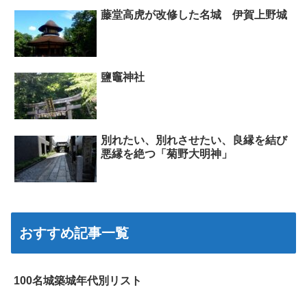
藤堂高虎が改修した名城 伊賀上野城
鹽竈神社
別れたい、別れさせたい、良縁を結び
悪縁を絶つ「菊野大明神」
おすすめ記事一覧
100名城築城年代別リスト