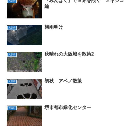
『みんぱく』で世界を覘く メキシコ
大阪府
編
梅雨明け
大阪府
秋晴れの大阪城を散策2
大阪府
初秋 アベノ散策
大阪府
堺市都市緑化センター
大阪府