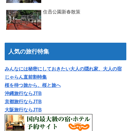
住𠮷公園新春散策
人気の旅行特集
みんなには秘密にしておきたい大人の隠れ家、大人の宿
じゃらん直前割特集
桜を待つ旅から、桜と旅へ
沖縄旅行ならJTB
京都旅行ならJTB
大阪旅行ならJTB