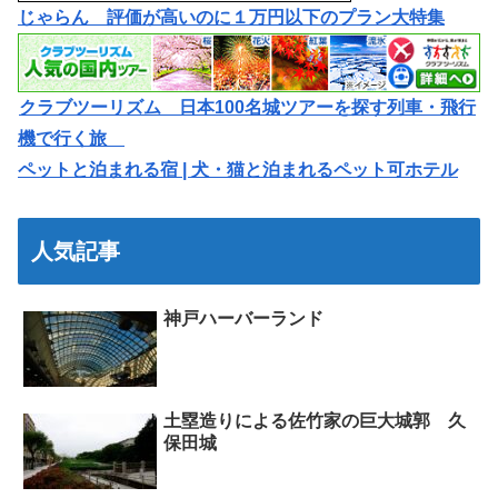
じゃらん 評価が高いのに１万円以下のプラン大特集
クラブツーリズム 日本100名城ツアーを探す列車・飛行
機で行く旅
ペットと泊まれる宿 | 犬・猫と泊まれるペット可ホテル
人気記事
神戸ハーバーランド
土塁造りによる佐竹家の巨大城郭 久
保田城