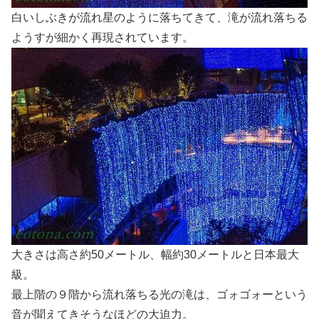
白いしぶきが流れ星のように落ちてきて、滝が流れ落ちる
ようすが細かく再現されています。
大きさは高さ約50メートル、幅約30メートルと日本最大
級。
最上階の９階から流れ落ちる光の滝は、ゴォゴォーという
音が聞えてきそうなほどの大迫力。