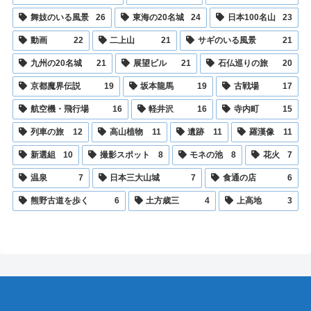
舞妓のいる風景
26
東海の20名城
24
日本100名山
23
動画
22
二上山
21
サギのいる風景
21
九州の20名城
21
展望ビル
21
石仏巡りの旅
20
京都魔界伝説
19
坂本龍馬
19
古戦場
17
航空機・飛行場
16
軽井沢
16
寺内町
15
列車の旅
12
高山植物
11
遺跡
11
羅漢像
11
新選組
10
撮影スポット
8
モネの池
8
花火
7
温泉
7
日本三大山城
7
食通の店
6
熊野古道を歩く
6
土方歳三
4
上高地
3