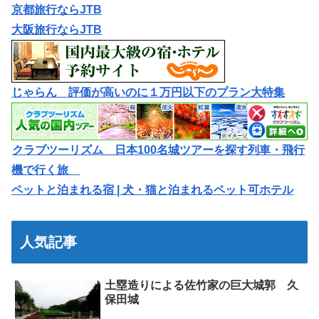
京都旅行ならJTB
大阪旅行ならJTB
じゃらん 評価が高いのに１万円以下のプラン大特集
クラブツーリズム 日本100名城ツアーを探す列車・飛行
機で行く旅
ペットと泊まれる宿 | 犬・猫と泊まれるペット可ホテル
人気記事
土塁造りによる佐竹家の巨大城郭 久
保田城