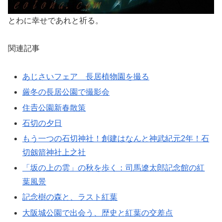
とわに幸せであれと祈る。
関連記事
あじさいフェア 長居植物園を撮る
厳冬の長居公園で撮影会
住𠮷公園新春散策
石切の夕日
もう一つの石切神社！創建はなんと神武紀元2年！石
切劔箭神社上之社
「坂の上の雲」の秋を歩く：司馬遼太郎記念館の紅
葉風景
記念樹の森と、ラスト紅葉
大阪城公園で出会う、歴史と紅葉の交差点