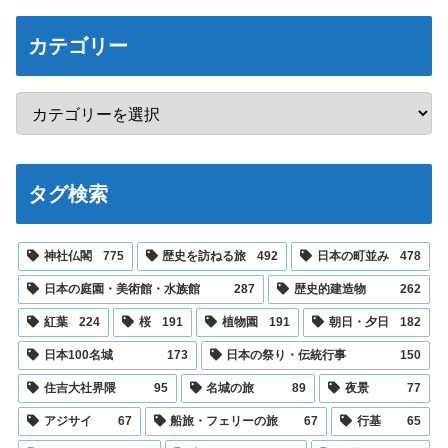
カテゴリー
タグ検索
神社仏閣
775
歴史を訪ねる旅
492
日本の町並み
478
日本の庭園・美術館・水族館
287
歴史的建造物
262
紅葉
224
桜
191
植物園
191
朝日・夕日
182
日本100名城
173
日本の祭り・伝統行事
150
住吉大社界隈
95
名城の旅
89
夜景
77
アジサイ
67
船旅・フェリーの旅
67
行基
65