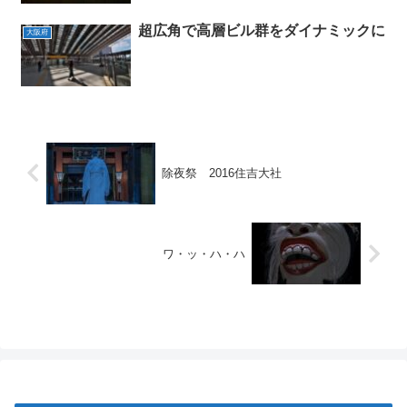
超広角で高層ビル群をダイナミックに
大阪府
除夜祭 2016住吉大社
ワ・ッ・ハ・ハ