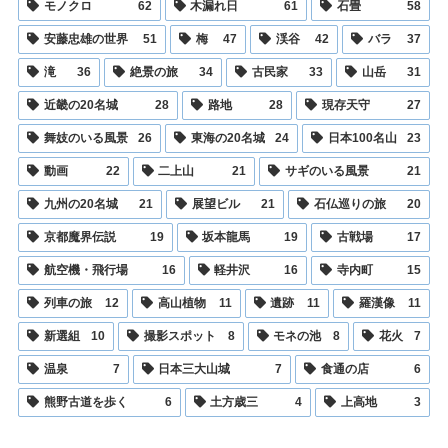
モノクロ
62
木漏れ日
61
石畳
58
安藤忠雄の世界
51
梅
47
渓谷
42
バラ
37
滝
36
絶景の旅
34
古民家
33
山岳
31
近畿の20名城
28
路地
28
現存天守
27
舞妓のいる風景
26
東海の20名城
24
日本100名山
23
動画
22
二上山
21
サギのいる風景
21
九州の20名城
21
展望ビル
21
石仏巡りの旅
20
京都魔界伝説
19
坂本龍馬
19
古戦場
17
航空機・飛行場
16
軽井沢
16
寺内町
15
列車の旅
12
高山植物
11
遺跡
11
羅漢像
11
新選組
10
撮影スポット
8
モネの池
8
花火
7
温泉
7
日本三大山城
7
食通の店
6
熊野古道を歩く
6
土方歳三
4
上高地
3