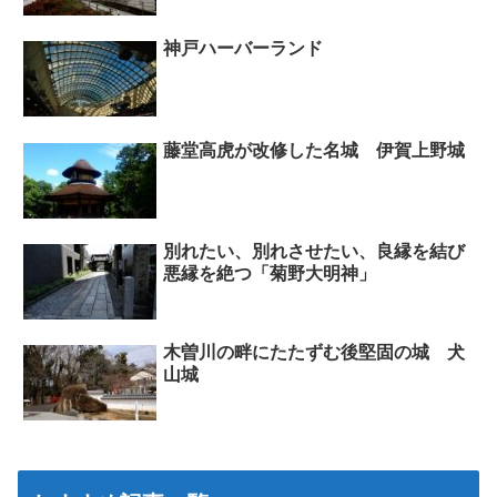
神戸ハーバーランド
藤堂高虎が改修した名城 伊賀上野城
別れたい、別れさせたい、良縁を結び
悪縁を絶つ「菊野大明神」
木曽川の畔にたたずむ後堅固の城 犬
山城