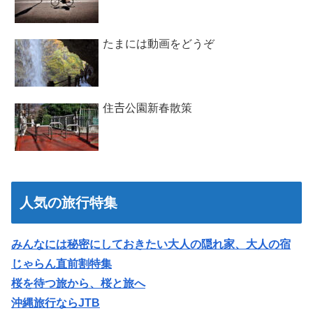
たまには動画をどうぞ
住𠮷公園新春散策
人気の旅行特集
みんなには秘密にしておきたい大人の隠れ家、大人の宿
じゃらん直前割特集
桜を待つ旅から、桜と旅へ
沖縄旅行ならJTB