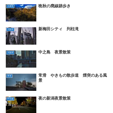
晩秋の廃線跡歩き
兵庫県
新梅田シティ 列柱滝
大阪府
中之島 夜景散策
大阪府
常滑 やきもの散歩道 煙突のある風
東海
景
夜の新潟夜景散策
甲信越