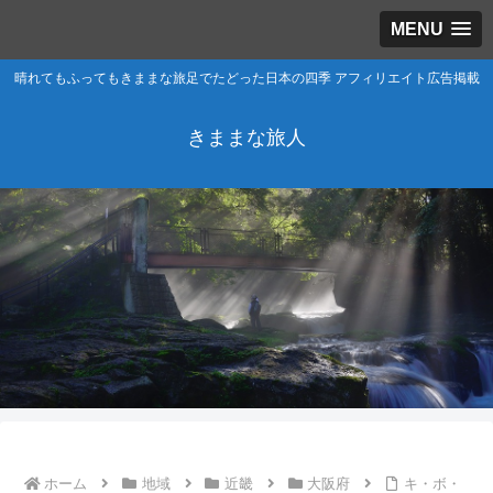
MENU
晴れてもふってもきままな旅足でたどった日本の四季 アフィリエイト広告掲載
きままな旅人
ホーム
地域
近畿
大阪府
キ・ボ・