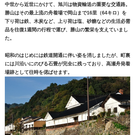
中世から近世にかけて、旭川は物資輸送の重要な交通路。
勝山はその最上流の舟着場で岡山まで16里（64キロ）を
下り荷は鉄、木炭など、上り荷は塩、砂糖などの生活必需
品を往復1週間の行程で運び、勝山の繁栄を支えていまし
た。
昭和のはじめには鉄道開通に伴い姿を消しましたが、町裏
には川沿いにのびる石畳が完全に残っており、高瀬舟発着
場跡として往時を偲ばせます。