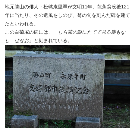
地元勝山の俳人・松毬庵里翠が文明11年、芭蕉翁没後121
年に当たり、その遺風をしのび、翁の句を刻んだ碑を建て
たといわれる。
この白菊塚の碑には、「
しら菊の眼にたてて見る塵もな
し はせお
」と刻まれている。