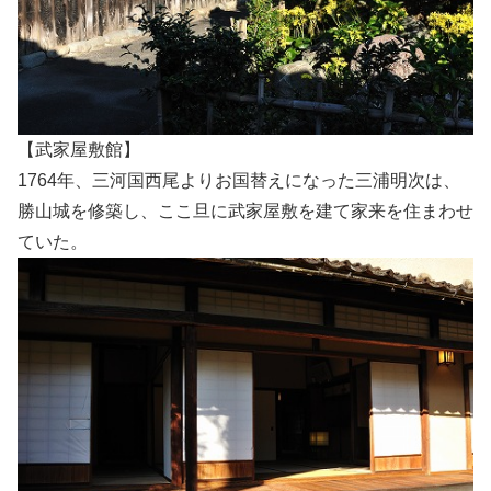
【武家屋敷館】
1764年、三河国西尾よりお国替えになった三浦明次は、
勝山城を修築し、ここ旦に武家屋敷を建て家来を住まわせ
ていた。