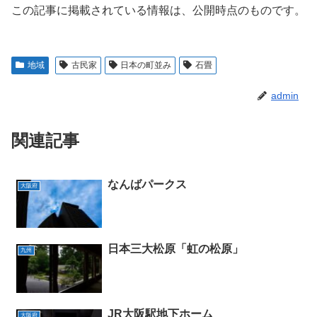
この記事に掲載されている情報は、公開時点のものです。
地域
古民家
日本の町並み
石畳
admin
関連記事
なんばパークス
大阪府
日本三大松原「虹の松原」
九州
JR大阪駅地下ホーム
大阪府