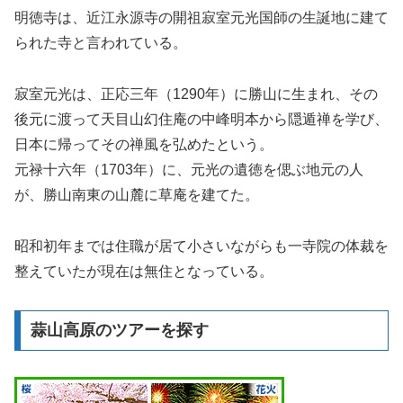
明徳寺は、近江永源寺の開祖寂室元光国師の生誕地に建て
られた寺と言われている。
寂室元光は、正応三年（1290年）に勝山に生まれ、その
後元に渡って天目山幻住庵の中峰明本から隠遁禅を学び、
日本に帰ってその禅風を弘めたという。
元禄十六年（1703年）に、元光の遺徳を偲ぶ地元の人
が、勝山南東の山麓に草庵を建てた。
昭和初年までは住職が居て小さいながらも一寺院の体裁を
整えていたが現在は無住となっている。
蒜山高原のツアーを探す