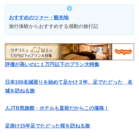
おすすめのツァー・観光地
旅行体験からおすすめする感動の旅行記
評価が高いのに１万円以下のプラン大特集
日本100名城巡りを始めて足かけ３年、足でたどった 名
城を訪ねる旅
人JTB気旅館・ホテルも直前だからこの価格！
足掛け15年足でたどった桜を訪ねる旅