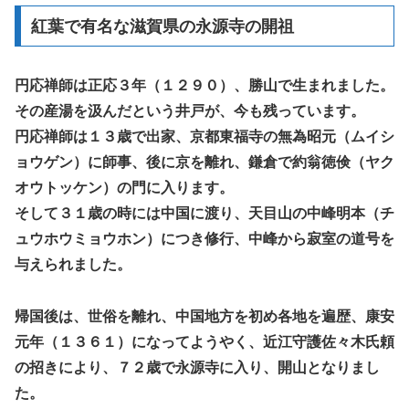
紅葉で有名な滋賀県の永源寺の開祖
円応禅師は正応３年（１２９０）、勝山で生まれました。
その産湯を汲んだという井戸が、今も残っています。
円応禅師は１３歳で出家、京都東福寺の無為昭元（ムイシ
ョウゲン）に師事、後に京を離れ、鎌倉で約翁徳倹（ヤク
オウトッケン）の門に入ります。
そして３１歳の時には中国に渡り、天目山の中峰明本（チ
ュウホウミョウホン）につき修行、中峰から寂室の道号を
与えられました。
帰国後は、世俗を離れ、中国地方を初め各地を遍歴、康安
元年（１３６１）になってようやく、近江守護佐々木氏頼
の招きにより、７２歳で永源寺に入り、開山となりまし
た。