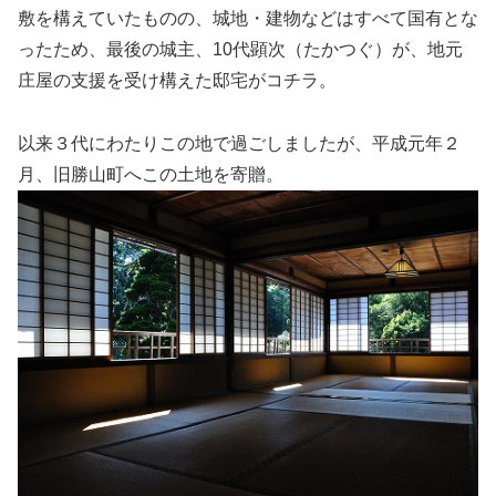
敷を構えていたものの、城地・建物などはすべて国有とな
ったため、最後の城主、10代顕次（たかつぐ）が、地元
庄屋の支援を受け構えた邸宅がコチラ。
以来３代にわたりこの地で過ごしましたが、平成元年２
月、旧勝山町へこの土地を寄贈。