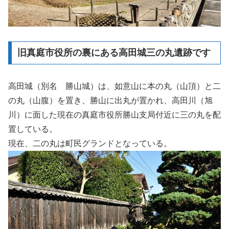
旧真庭市役所の裏にある高田城三の丸遺跡です
高田城（別名 勝山城）は、如意山に本の丸（山頂）と二
の丸（山腹）を置き、勝山に出丸が置かれ、高田川（旭
川）に面した現在の真庭市役所勝山支局付近に三の丸を配
置している。
現在、二の丸は町民グランドとなっている。