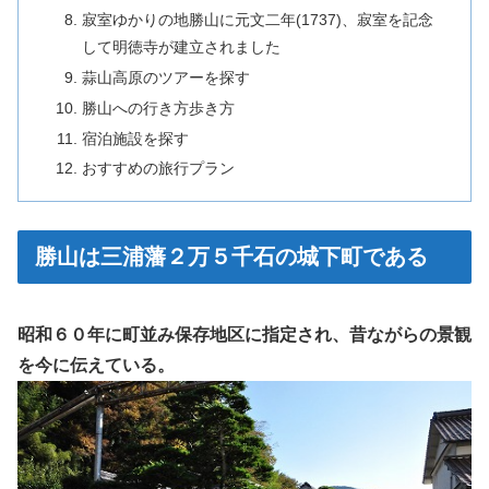
寂室ゆかりの地勝山に元文二年(1737)、寂室を記念
して明徳寺が建立されました
蒜山高原のツアーを探す
勝山への行き方歩き方
宿泊施設を探す
おすすめの旅行プラン
勝山は三浦藩２万５千石の城下町である
昭和６０年に町並み保存地区に指定され、昔ながらの景観
を今に伝えている。