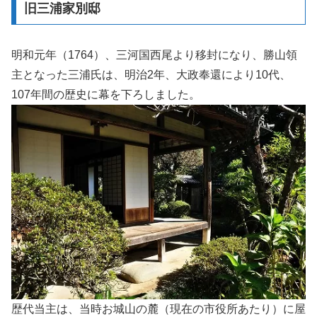
旧三浦家別邸
明和元年（1764）、三河国西尾より移封になり、勝山領
主となった三浦氏は、明治2年、大政奉還により10代、
107年間の歴史に幕を下ろしました。
歴代当主は、当時お城山の麓（現在の市役所あたり）に屋