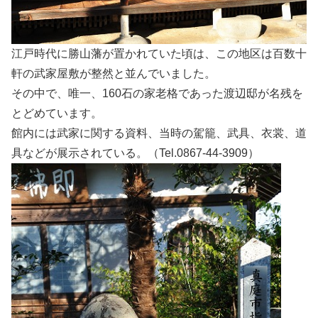
江戸時代に勝山藩が置かれていた頃は、この地区は百数十
軒の武家屋敷が整然と並んでいました。
その中で、唯一、160石の家老格であった渡辺邸が名残を
とどめています。
館内には武家に関する資料、当時の駕籠、武具、衣裳、道
具などが展示されている。（Tel.0867-44-3909）