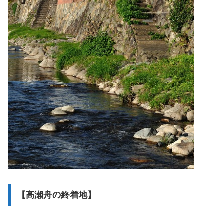
【高瀬舟の終着地】