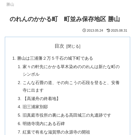
勝山
のれんのかかる町 町並み保存地区 勝山
2013.05.24
2025.08.31
目次
勝山は三浦藩２万５千石の城下町である
家々の軒先にかかる草木染めののれんは新たな町の
シンボル
こんな石畳の道、その向こうの石段を登ると、安養
寺に出ます
【高瀬舟の終着地】
旧三浦家別邸
旧真庭市役所の裏にある高田城三の丸遺跡です
明徳寺境内にある石碑
紅葉で有名な滋賀県の永源寺の開祖