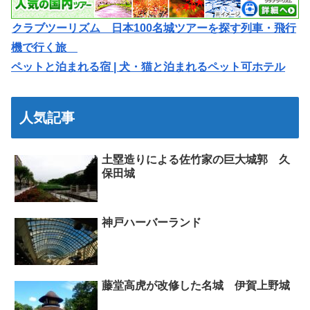
クラブツーリズム 日本100名城ツアーを探す列車・飛行
機で行く旅
ペットと泊まれる宿 | 犬・猫と泊まれるペット可ホテル
人気記事
土塁造りによる佐竹家の巨大城郭 久
保田城
神戸ハーバーランド
藤堂高虎が改修した名城 伊賀上野城