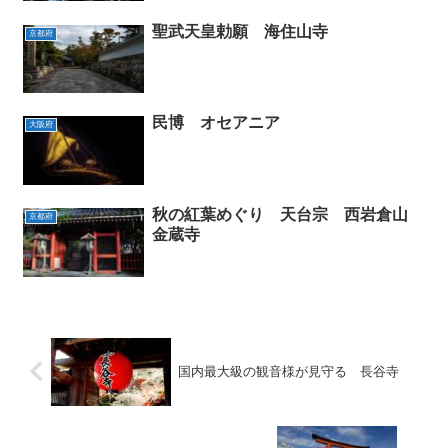
聖武天皇勅願 海住山寺
京都府
民博 オセアニア
大阪府
秋の紅葉めぐり 天台宗 西岩倉山
京都府
金蔵寺
国内最大級の観音様が見守る 長谷寺