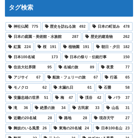
タグ検索
神社仏閣
775
歴史を訪ねる旅
492
日本の町並み
478
日本の庭園・美術館・水族館
287
歴史的建造物
262
紅葉
224
桜
191
植物園
191
朝日・夕日
182
日本100名城
173
日本の祭り・伝統行事
150
住吉大社界隈
95
名城の旅
89
夜景
77
アジサイ
67
船旅・フェリーの旅
67
行基
65
モノクロ
62
木漏れ日
61
石畳
58
安藤忠雄の世界
51
梅
47
渓谷
42
バラ
37
滝
36
絶景の旅
34
古民家
33
山岳
31
近畿の20名城
28
路地
28
現存天守
27
舞妓のいる風景
26
東海の20名城
24
日本100名山
23