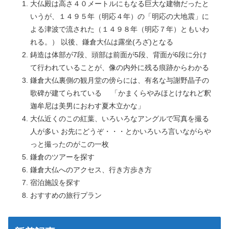
大仏殿は高さ４０メートルにもなる巨大な建物だったと
いうが、１４９５年（明応４年）の「明応の大地震」に
よる津波で流された（１４９８年（明応７年）ともいわ
れる。） 以後、鎌倉大仏は露坐(ろざ)となる
鋳造は体部が7段、頭部は前面が5段、背面が6段に分け
て行われていることが、像の内外に残る痕跡からわかる
鎌倉大仏裏側の観月堂の傍らには、有名な与謝野晶子の
歌碑が建てられている 「かまくらやみほとけなれど釈
迦牟尼は美男におわす夏木立かな」
大仏近くのこの紅葉、いろいろなアングルで写真を撮る
人が多い お先にどうぞ・・・とかいろいろ言いながらや
っと撮ったのがこの一枚
鎌倉のツアーを探す
鎌倉大仏へのアクセス、行き方歩き方
宿泊施設を探す
おすすめの旅行プラン