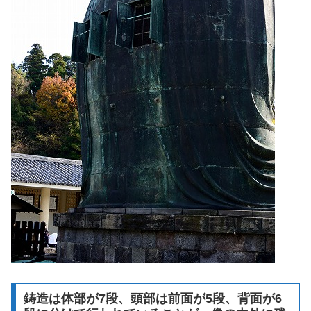
鋳造は体部が7段、頭部は前面が5段、背面が6