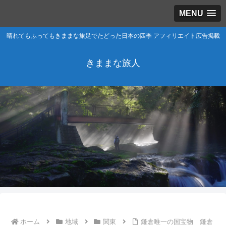
MENU
晴れてもふってもきままな旅足でたどった日本の四季 アフィリエイト広告掲載
きままな旅人
ホーム
地域
関東
鎌倉唯一の国宝物 鎌倉