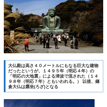
大仏殿は高さ４０メートルにもなる巨大な建物
だったというが、１４９５年（明応４年）の
「明応の大地震」による津波で流された（１４
９８年（明応７年）ともいわれる。） 以後、鎌
倉大仏は露坐(ろざ)となる