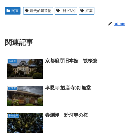
関東
歴史的建造物
神社仏閣
紅葉
admin
関連記事
京都府庁旧本館 観桜祭
京都府
孝恩寺(観音寺)釘無堂
大阪府
春爛漫 粉河寺の桜
和歌山県