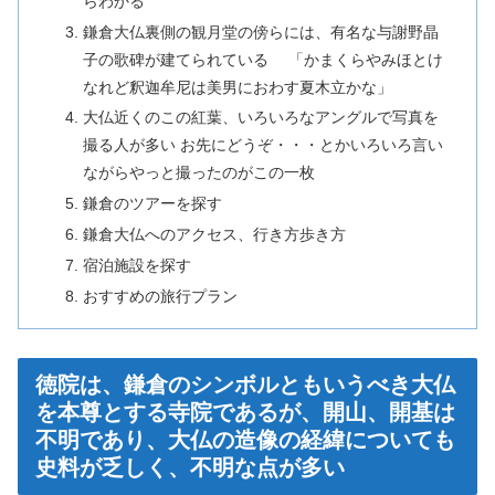
らわかる
鎌倉大仏裏側の観月堂の傍らには、有名な与謝野晶
子の歌碑が建てられている 「かまくらやみほとけ
なれど釈迦牟尼は美男におわす夏木立かな」
大仏近くのこの紅葉、いろいろなアングルで写真を
撮る人が多い お先にどうぞ・・・とかいろいろ言い
ながらやっと撮ったのがこの一枚
鎌倉のツアーを探す
鎌倉大仏へのアクセス、行き方歩き方
宿泊施設を探す
おすすめの旅行プラン
徳院は、鎌倉のシンボルともいうべき大仏
を本尊とする寺院であるが、開山、開基は
不明であり、大仏の造像の経緯についても
史料が乏しく、不明な点が多い