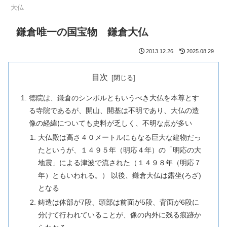
大仏
鎌倉唯一の国宝物 鎌倉大仏
2013.12.26
2025.08.29
目次
徳院は、鎌倉のシンボルともいうべき大仏を本尊とす
る寺院であるが、開山、開基は不明であり、大仏の造
像の経緯についても史料が乏しく、不明な点が多い
大仏殿は高さ４０メートルにもなる巨大な建物だっ
たというが、１４９５年（明応４年）の「明応の大
地震」による津波で流された（１４９８年（明応７
年）ともいわれる。） 以後、鎌倉大仏は露坐(ろざ)
となる
鋳造は体部が7段、頭部は前面が5段、背面が6段に
分けて行われていることが、像の内外に残る痕跡か