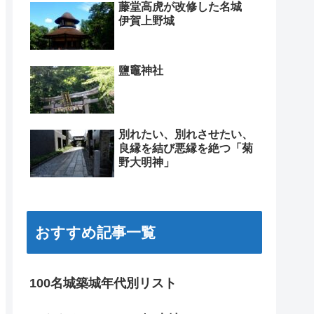
藤堂高虎が改修した名城
伊賀上野城
鹽竈神社
別れたい、別れさせたい、
良縁を結び悪縁を絶つ「菊
野大明神」
おすすめ記事一覧
100名城築城年代別リスト