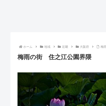
ホーム
地域
近畿
大阪府
梅
梅雨の街 住之江公園界隈