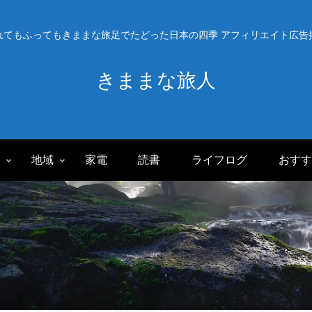
れてもふってもきままな旅足でたどった日本の四季 アフィリエイト広告
きままな旅人
旅
地域
家電
読書
ライフログ
おすす