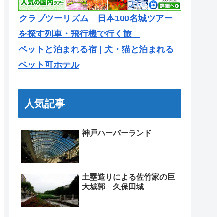
クラブツーリズム 日本100名城ツアー
を探す列車・飛行機で行く旅
ペットと泊まれる宿 | 犬・猫と泊まれる
ペット可ホテル
人気記事
神戸ハーバーランド
土塁造りによる佐竹家の巨
大城郭 久保田城