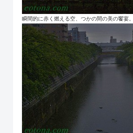
瞬間的に赤く燃える空、つかの間の美の饗宴