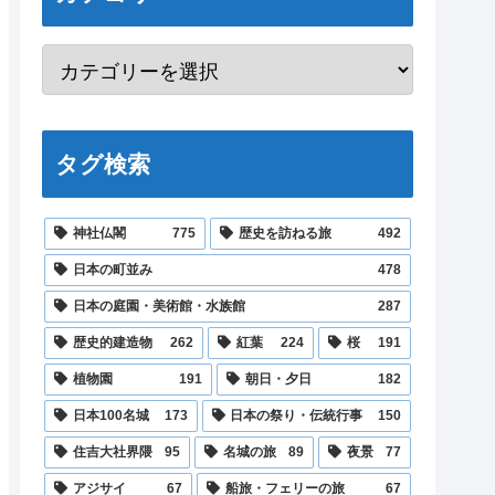
タグ検索
神社仏閣
775
歴史を訪ねる旅
492
日本の町並み
478
日本の庭園・美術館・水族館
287
歴史的建造物
262
紅葉
224
桜
191
植物園
191
朝日・夕日
182
日本100名城
173
日本の祭り・伝統行事
150
住吉大社界隈
95
名城の旅
89
夜景
77
アジサイ
67
船旅・フェリーの旅
67