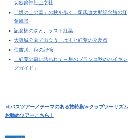
切劔箭神社上之社
「坂の上の雲」の秋を歩く：司馬遼太郎記念館の紅
葉風景
記念樹の森と、ラスト紅葉
大阪城公園で出会う、歴史と紅葉の交差点
住吉川、秋の記憶
「紅葉の森に誘われて – 星のブランコ秋のハイキン
グガイド」
≪バスツアー／テーマのある旅特集≫クラブツーリズム
お勧めツアーこちら！