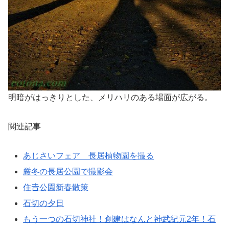
明暗がはっきりとした、メリハリのある場面が広がる。
関連記事
あじさいフェア 長居植物園を撮る
厳冬の長居公園で撮影会
住𠮷公園新春散策
石切の夕日
もう一つの石切神社！創建はなんと神武紀元2年！石