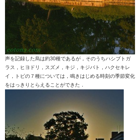
声を記録した烏は約30種であるが，そのうちハシブトガ
ラス，ヒヨドリ，スズメ，キジ，キジバト，ハクセキレ
イ，トビの７種については，鳴きはじめる時刻の季節変化
をはっきりとらえることができた．