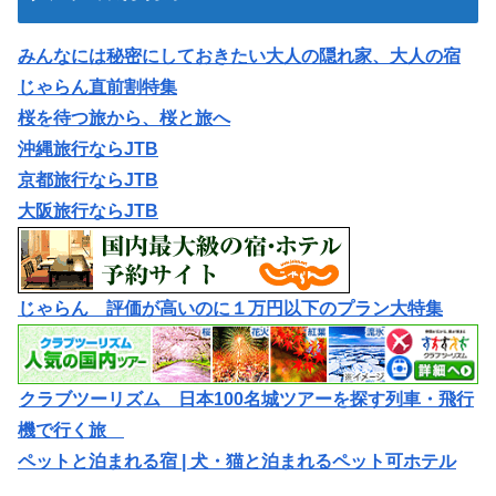
みんなには秘密にしておきたい大人の隠れ家、大人の宿
じゃらん直前割特集
桜を待つ旅から、桜と旅へ
沖縄旅行ならJTB
京都旅行ならJTB
大阪旅行ならJTB
じゃらん 評価が高いのに１万円以下のプラン大特集
クラブツーリズム 日本100名城ツアーを探す列車・飛行
機で行く旅
ペットと泊まれる宿 | 犬・猫と泊まれるペット可ホテル