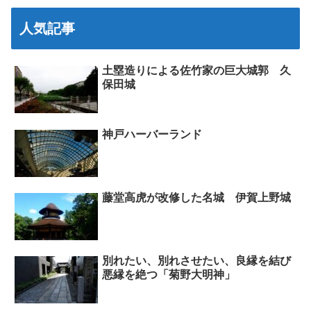
人気記事
土塁造りによる佐竹家の巨大城郭 久
保田城
神戸ハーバーランド
藤堂高虎が改修した名城 伊賀上野城
別れたい、別れさせたい、良縁を結び
悪縁を絶つ「菊野大明神」