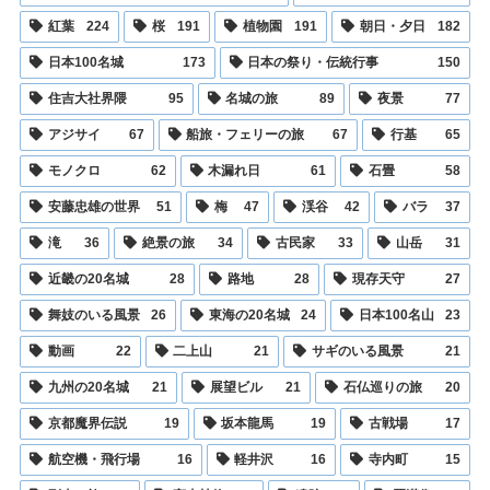
紅葉
224
桜
191
植物園
191
朝日・夕日
182
日本100名城
173
日本の祭り・伝統行事
150
住吉大社界隈
95
名城の旅
89
夜景
77
アジサイ
67
船旅・フェリーの旅
67
行基
65
モノクロ
62
木漏れ日
61
石畳
58
安藤忠雄の世界
51
梅
47
渓谷
42
バラ
37
滝
36
絶景の旅
34
古民家
33
山岳
31
近畿の20名城
28
路地
28
現存天守
27
舞妓のいる風景
26
東海の20名城
24
日本100名山
23
動画
22
二上山
21
サギのいる風景
21
九州の20名城
21
展望ビル
21
石仏巡りの旅
20
京都魔界伝説
19
坂本龍馬
19
古戦場
17
航空機・飛行場
16
軽井沢
16
寺内町
15