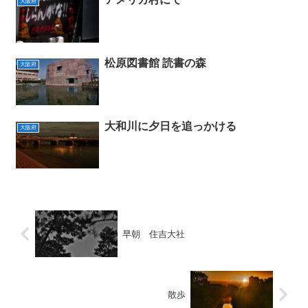
大阪府
松原図書館 読書の森
大阪府
大和川に夕日を追っかける
大阪府
早朝 住吉大社
散歩