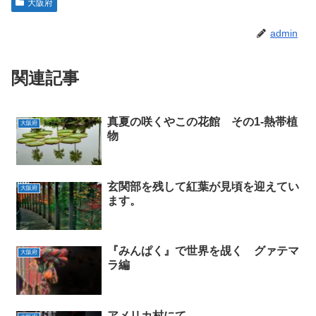
大阪府
admin
関連記事
真夏の咲くやこの花館 その1-熱帯植
大阪府
物
玄関部を残して紅葉が見頃を迎えてい
大阪府
ます。
『みんぱく』で世界を覘く グァテマ
大阪府
ラ編
アメリカ村にて