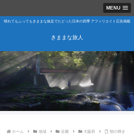
MENU
晴れてもふってもきままな旅足でたどった日本の四季 アフィリエイト広告掲載
きままな旅人
ホーム
地域
近畿
大阪府
朝の輝き