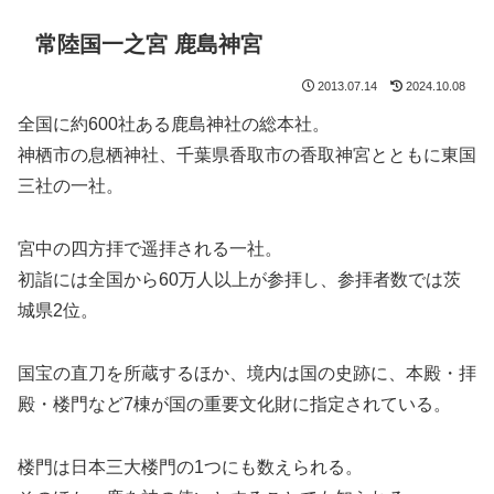
常陸国一之宮 鹿島神宮
2013.07.14
2024.10.08
全国に約600社ある鹿島神社の総本社。
神栖市の息栖神社、千葉県香取市の香取神宮とともに東国
三社の一社。
宮中の四方拝で遥拝される一社。
初詣には全国から60万人以上が参拝し、参拝者数では茨
城県2位。
国宝の直刀を所蔵するほか、境内は国の史跡に、本殿・拝
殿・楼門など7棟が国の重要文化財に指定されている。
楼門は日本三大楼門の1つにも数えられる。