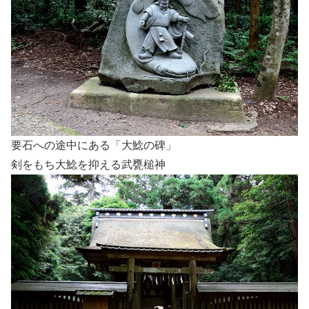
要石への途中にある「大鯰の碑」
剣をもち大鯰を抑える武甕槌神