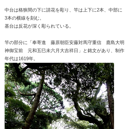
中台は格狭間の下に請花を彫り、竿は上下に2本、中部に
3本の横線を刻む。
基台は反花が深く彫られている。
竿の部分に「奉寄進 藤原朝臣安藤対馬守重信 鹿島大明
神御宝前 元和五巳未六月大吉祥日」と銘文があり、制作
年代は1619年。