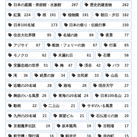
日本の庭園・美術館・水族館
287
歴史的建造物
262
紅葉
224
桜
191
植物園
191
朝日・夕日
182
日本100名城
173
日本の祭り・伝統行事
150
住吉大社界隈
95
名城の旅
89
夜景
77
アジサイ
67
船旅・フェリーの旅
67
行基
65
モノクロ
62
木漏れ日
61
石畳
58
安藤忠雄の世界
51
梅
47
渓谷
42
バラ
37
滝
36
絶景の旅
34
古民家
33
山岳
31
近畿の20名城
28
路地
28
現存天守
27
舞妓のいる風景
26
東海の20名城
24
日本100名山
23
動画
22
二上山
21
サギのいる風景
21
九州の20名城
21
展望ビル
21
石仏巡りの旅
20
京都魔界伝説
19
坂本龍馬
19
古戦場
17
航空機・飛行場
16
軽井沢
16
寺内町
15