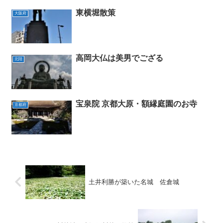
東横堀散策
大阪府
高岡大仏は美男でござる
北陸
宝泉院 京都大原・額縁庭園のお寺
京都府
土井利勝が築いた名城 佐倉城