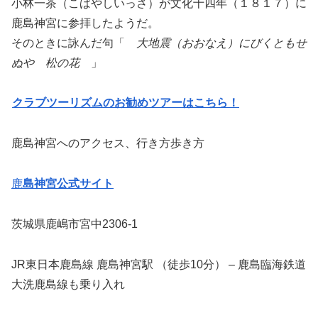
小林一茶（こばやしいっさ）が文化十四年（１８１７）に
鹿島神宮に参拝したようだ。
そのときに詠んだ句「
大地震（おおなえ）にびくともせ
ぬや 松の花
」
クラブツーリズムのお勧めツアーはこちら！
鹿島神宮へのアクセス、行き方歩き方
鹿
島神宮公式サイト
茨城県鹿嶋市宮中2306-1
JR東日本鹿島線 鹿島神宮駅 （徒歩10分） – 鹿島臨海鉄道
大洗鹿島線も乗り入れ