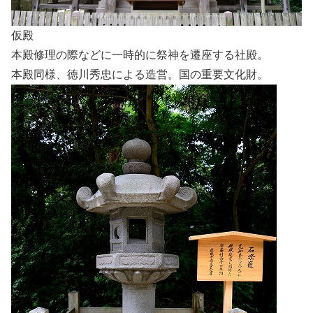
仮殿
本殿修理の際などに一時的に祭神を遷座する社殿。
本殿同様、徳川秀忠による造営。国の重要文化財。