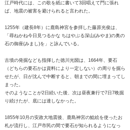
江戸時代には、この歌を紙に書いて3回唱えて門に張れ
ば、地震の被害を避けられると言われた。
1255年（建長8年）に鹿島神宮を参拝した藤原光俊は、
「尋ねかね今日見つるかな ちはやぶる深山(みやま)の奥の
石の御座(みまし)を」と詠んでいる。
古墳の発掘なども指揮した徳川光圀は、1664年、要石
（どちらの要石かは資料により一定しない）の周りを掘ら
せたが、日が沈んで中断すると、朝までの間に埋まってし
まった。
そのようなことが2日続いた後、次は昼夜兼行で7日7晩掘
り続けたが、底には達しなかった。
1855年10月の安政大地震後、鹿島神宮の鯰絵を使ったお
札が流行し、江戸市民の間で要石が知られるようになっ