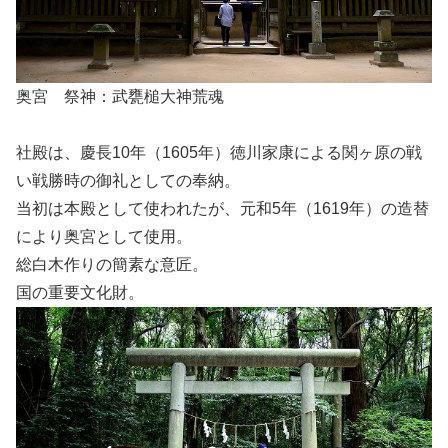
奥宮 祭神：武甕槌大神荒魂
社殿は、慶長10年（1605年）徳川家康による関ヶ原の戦
い戦勝時の御礼としての奉納。
当初は本殿として使われたが、元和5年（1619年）の造替
により奥宮として使用。
総白木作りの簡素な意匠。
国の重要文化財。