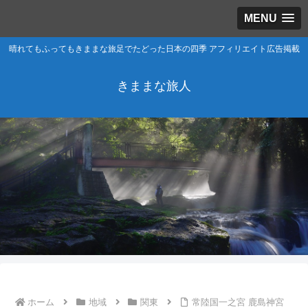
MENU
晴れてもふってもきままな旅足でたどった日本の四季 アフィリエイト広告掲載
きままな旅人
ホーム
地域
関東
常陸国一之宮 鹿島神宮