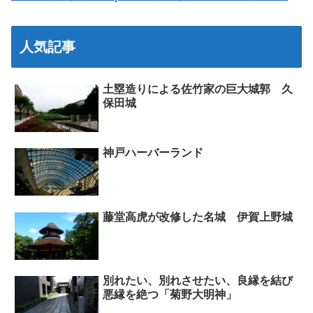
人気記事
土塁造りによる佐竹家の巨大城郭 久
保田城
神戸ハーバーランド
藤堂高虎が改修した名城 伊賀上野城
別れたい、別れさせたい、良縁を結び
悪縁を絶つ「菊野大明神」