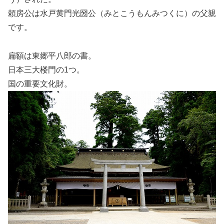
頼房公は水戸黄門光圀公（みとこうもんみつくに）の父親
です。
扁額は東郷平八郎の書。
日本三大楼門の1つ。
国の重要文化財。