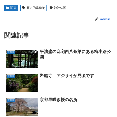
関東
歴史的建造物
神社仏閣
admin
関連記事
平清盛の邸宅西八条第にある梅小路公
京都府
園
岩船寺 アジサイが見頃です
京都府
京都早咲き桜の名所
京都府