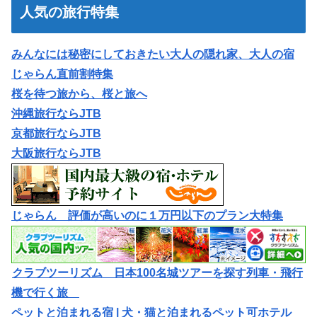
人気の旅行特集
みんなには秘密にしておきたい大人の隠れ家、大人の宿
じゃらん直前割特集
桜を待つ旅から、桜と旅へ
沖縄旅行ならJTB
京都旅行ならJTB
大阪旅行ならJTB
じゃらん 評価が高いのに１万円以下のプラン大特集
クラブツーリズム 日本100名城ツアーを探す列車・飛行
機で行く旅
ペットと泊まれる宿 | 犬・猫と泊まれるペット可ホテル