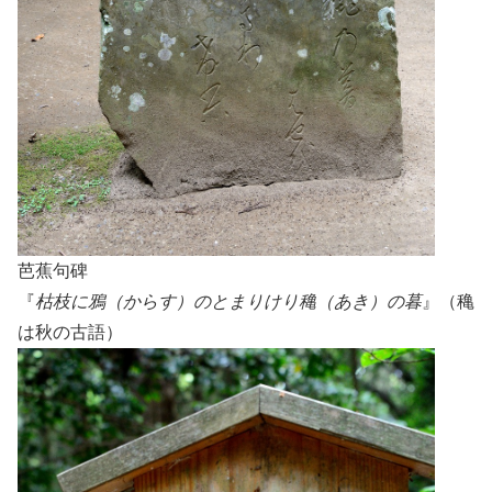
芭蕉句碑
『
枯枝に鴉（からす）のとまりけり穐（あき）の暮
』（穐
は秋の古語）