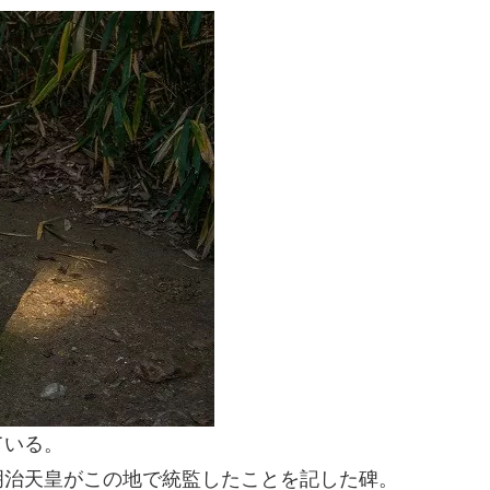
ている。
明治天皇がこの地で統監したことを記した碑。