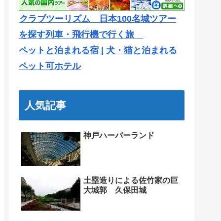
クラブツーリズム 日本100名城ツアー
を探す列車・飛行機で行く旅
ペットと泊まれる宿 | 犬・猫と泊まれる
ペット可ホテル
人気記事
神戸ハーバーランド
土塁造りによる佐竹家の巨
大城郭 久保田城