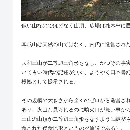
低い山なのでほどなく山頂、広場は雑木林に
耳成山は天然の山ではなく、古代に造営され
大和三山が二等辺三角形をなし、かつその事
いて古い時代の記述が無く、ようやく日本書
根拠として提示される。
その規模の大きさから全くのゼロから造営さ
あり、火山と見られるのに噴火口が無い事か
三山の山頂が二等辺三角形をなすように調整
食された侵食地形というのが通説である）。