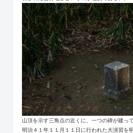
山頂を示す三角点の近くに、一つの碑が建っ
明治４１年１１月１１日に行われた大演習を