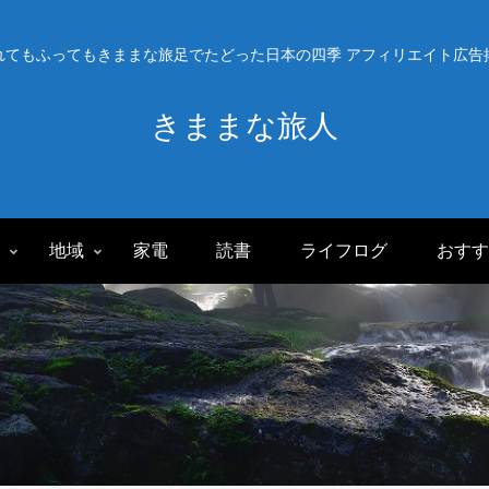
れてもふってもきままな旅足でたどった日本の四季 アフィリエイト広告
きままな旅人
旅
地域
家電
読書
ライフログ
おすす