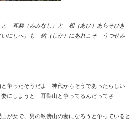
しと 耳梨（みみなし）と 相（あひ）あらそひき
（いにしへ）も 然（しか）にあれこそ うつせみ
山と争ったそうだよ 神代からそうであったらしい
を妻にしようと 耳梨山と争ってるんだってさ
梨山が女で、男の畝傍山の妻になろうと争っていると