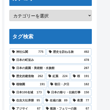
タグ検索
神社仏閣
775
歴史を訪ねる旅
492
日本の町並み
478
日本の庭園・美術館・水族館
287
歴史的建造物
262
紅葉
224
桜
191
植物園
191
朝日・夕日
182
日本100名城
173
日本の祭り・伝統行事
150
住吉大社界隈
95
名城の旅
89
夜景
77
アジサイ
67
船旅・フェリーの旅
67