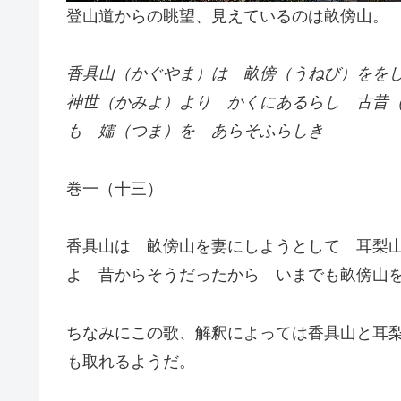
登山道からの眺望、見えているのは畝傍山。
香具山（かぐやま）は 畝傍（うねび）をを
神世（かみよ）より かくにあるらし 古昔
も 嬬（つま）を あらそふらしき
巻一（十三）
香具山は 畝傍山を妻にしようとして 耳梨
よ 昔からそうだったから いまでも畝傍山
ちなみにこの歌、解釈によっては香具山と耳
も取れるようだ。