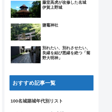
藤堂高虎が改修した名城
伊賀上野城
鹽竈神社
別れたい、別れさせたい、
良縁を結び悪縁を絶つ「菊
野大明神」
おすすめ記事一覧
100名城築城年代別リスト