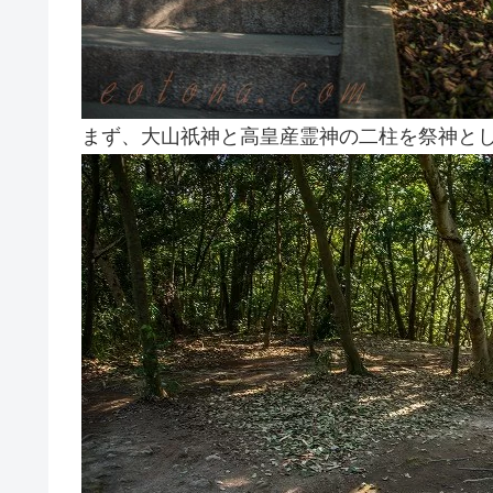
まず、大山祇神と高皇産霊神の二柱を祭神と