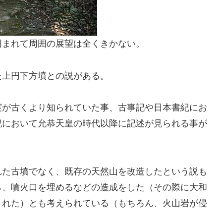
囲まれて周囲の展望は全くきかない。
た上円下方墳との説がある。
実が古くより知られていた事、古事記や日本書紀にお
紀において允恭天皇の時代以降に記述が見られる事が
れた古墳でなく、既存の天然山を改造したという説も
ら、噴火口を埋めるなどの造成をした（その際に大和
された）とも考えられている（もちろん、火山岩が侵