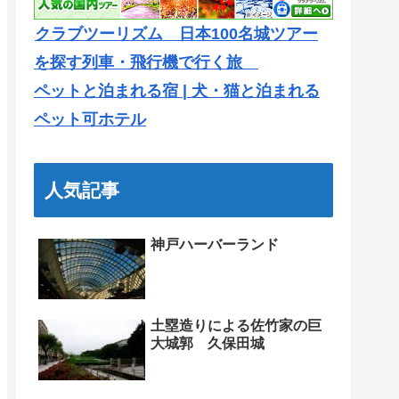
クラブツーリズム 日本100名城ツアー
を探す列車・飛行機で行く旅
ペットと泊まれる宿 | 犬・猫と泊まれる
ペット可ホテル
人気記事
神戸ハーバーランド
土塁造りによる佐竹家の巨
大城郭 久保田城