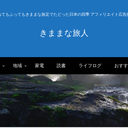
れてもふってもきままな旅足でたどった日本の四季 アフィリエイト広告
きままな旅人
旅
地域
家電
読書
ライフログ
おすす