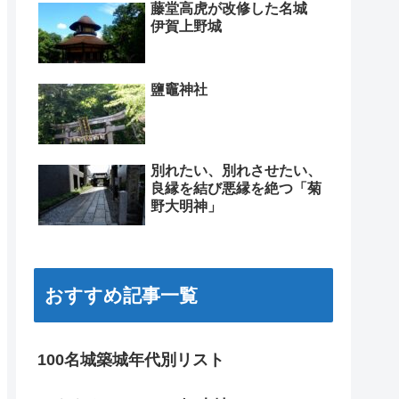
藤堂高虎が改修した名城
伊賀上野城
鹽竈神社
別れたい、別れさせたい、
良縁を結び悪縁を絶つ「菊
野大明神」
おすすめ記事一覧
100名城築城年代別リスト