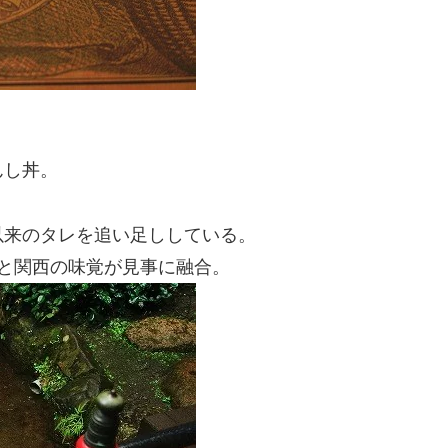
んし丼。
以来のタレを追い足ししている。
と関西の味覚が見事に融合。