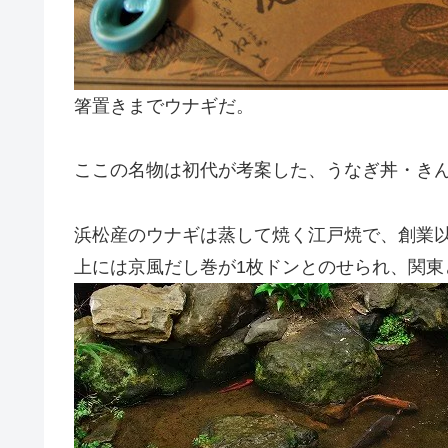
箸置きまでウナギだ。
ここの名物は初代が考案した、うなぎ丼・き
浜松産のウナギは蒸して焼く江戸焼で、創業
上には京風だし巻が1枚ドンとのせられ、関東