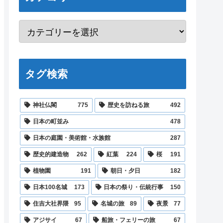
タグ検索
神社仏閣
775
歴史を訪ねる旅
492
日本の町並み
478
日本の庭園・美術館・水族館
287
歴史的建造物
262
紅葉
224
桜
191
植物園
191
朝日・夕日
182
日本100名城
173
日本の祭り・伝統行事
150
住吉大社界隈
95
名城の旅
89
夜景
77
アジサイ
67
船旅・フェリーの旅
67