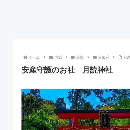
ホーム
地域
近畿
京都府
安
安産守護のお社 月読神社