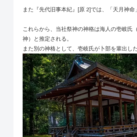
また『先代旧事本紀』[原 2]では、「天月神
これらから、当社祭神の神格は海人の壱岐氏
神）と推定される。
また別の神格として、壱岐氏が卜部を輩出し