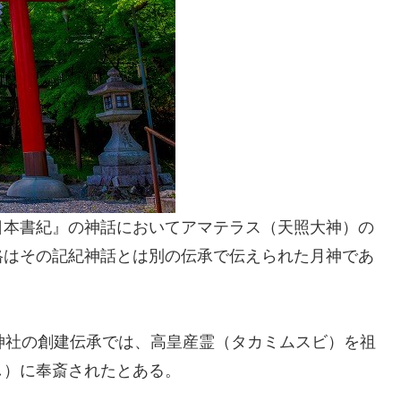
日本書紀』の神話においてアマテラス（天照大神）の
格はその記紀神話とは別の伝承で伝えられた月神であ
神社の創建伝承では、高皇産霊（タカミムスビ）を祖
し）に奉斎されたとある。