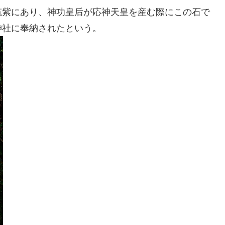
筑紫にあり、神功皇后が応神天皇を産む際にこの石で
神社に奉納されたという。