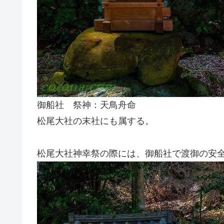
御船社 祭神：天鳥舟命
松尾大社の末社にも属する。
松尾大社神幸祭の際には、御船社で渡御の安