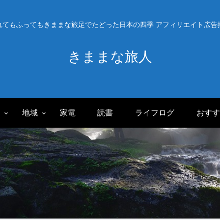
れてもふってもきままな旅足でたどった日本の四季 アフィリエイト広告
きままな旅人
旅
地域
家電
読書
ライフログ
おすす