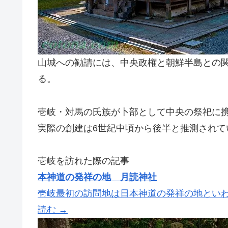
山城への勧請には、中央政権と朝鮮半島との
る。
壱岐・対馬の氏族が卜部として中央の祭祀に
実際の創建は6世紀中頃から後半と推測されて
壱岐を訪れた際の記事
本神道の発祥の地 月読神社
壱岐最初の訪問地は日本神道の発祥の地といわ
読む →