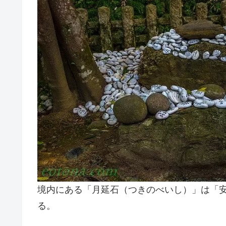
境内にある「月延石（つきのべいし）」は「
る。