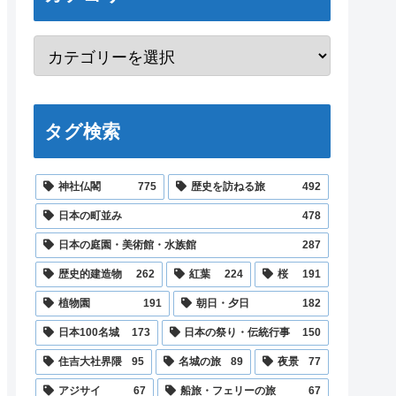
タグ検索
神社仏閣
775
歴史を訪ねる旅
492
日本の町並み
478
日本の庭園・美術館・水族館
287
歴史的建造物
262
紅葉
224
桜
191
植物園
191
朝日・夕日
182
日本100名城
173
日本の祭り・伝統行事
150
住吉大社界隈
95
名城の旅
89
夜景
77
アジサイ
67
船旅・フェリーの旅
67