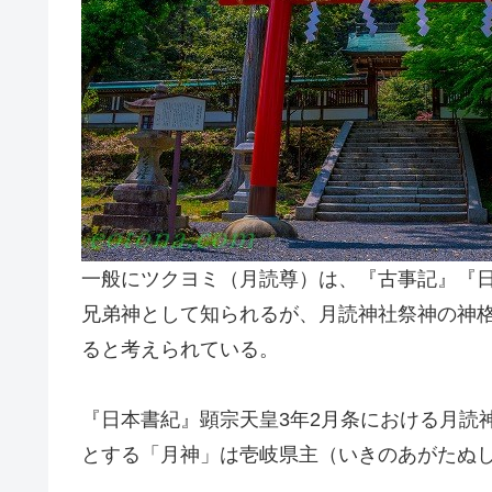
一般にツクヨミ（月読尊）は、『古事記』『
兄弟神として知られるが、月読神社祭神の神
ると考えられている。
『日本書紀』顕宗天皇3年2月条における月読
とする「月神」は壱岐県主（いきのあがたぬ