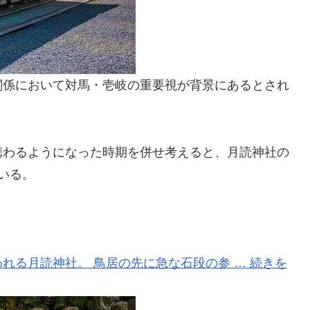
関係において対馬・壱岐の重要視が背景にあるとされ
携わるようになった時期を併せ考えると、月読神社の
いる。
れる月読神社。 鳥居の先に急な石段の参 … 続きを