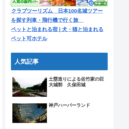
クラブツーリズム 日本100名城ツアー
を探す列車・飛行機で行く旅
ペットと泊まれる宿 | 犬・猫と泊まれる
ペット可ホテル
人気記事
土塁造りによる佐竹家の巨
大城郭 久保田城
神戸ハーバーランド