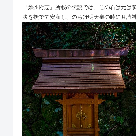
『雍州府志』所載の伝説では、この石は元は
腹を撫でて安産し、のち舒明天皇の時に月読