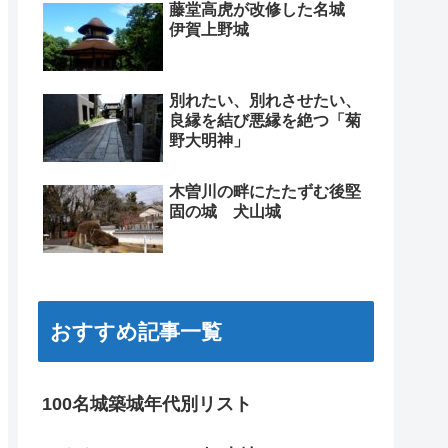
藤堂高虎が改修した名城
伊賀上野城
別れたい、別れさせたい、
良縁を結び悪縁を絶つ「菊
野大明神」
木曽川の畔にたたずむ後堅
固の城 犬山城
おすすめ記事一覧
100名城築城年代別リスト