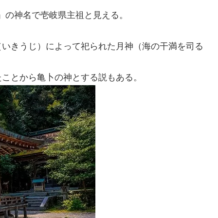
命」の神名で壱岐県主祖と見える。
（いきうじ）によって祀られた月神（海の干満を司る
たことから亀卜の神とする説もある。