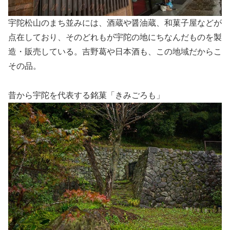
宇陀松山のまち並みには、酒蔵や醤油蔵、和菓子屋などが
点在しており、そのどれもが宇陀の地にちなんだものを製
造・販売している。吉野葛や日本酒も、この地域だからこ
その品。
昔から宇陀を代表する銘菓「きみごろも」