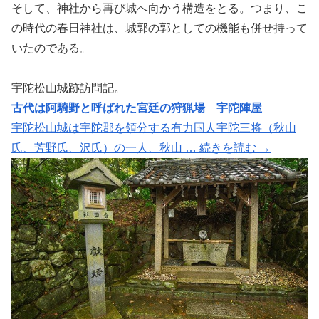
そして、神社から再び城へ向かう構造をとる。つまり、こ
の時代の春日神社は、城郭の郭としての機能も併せ持って
いたのである。
宇陀松山城跡訪問記。
古代は阿騎野と呼ばれた宮廷の狩猟場 宇陀陣屋
宇陀松山城は宇陀郡を領分する有力国人宇陀三将（秋山
氏、芳野氏、沢氏）の一人、秋山 … 続きを読む →