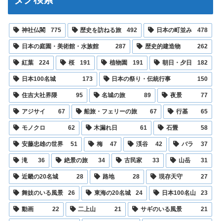
神社仏閣
775
歴史を訪ねる旅
492
日本の町並み
478
日本の庭園・美術館・水族館
287
歴史的建造物
262
紅葉
224
桜
191
植物園
191
朝日・夕日
182
日本100名城
173
日本の祭り・伝統行事
150
住吉大社界隈
95
名城の旅
89
夜景
77
アジサイ
67
船旅・フェリーの旅
67
行基
65
モノクロ
62
木漏れ日
61
石畳
58
安藤忠雄の世界
51
梅
47
渓谷
42
バラ
37
滝
36
絶景の旅
34
古民家
33
山岳
31
近畿の20名城
28
路地
28
現存天守
27
舞妓のいる風景
26
東海の20名城
24
日本100名山
23
動画
22
二上山
21
サギのいる風景
21