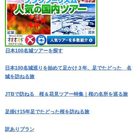
日本100名城ツアーを探す
日本100名城巡りを始めて足かけ３年、足でたどった 名
城を訪ねる旅
JTBで訪ねる 桜＆花見ツアー特集｜桜の名所を巡る旅
足掛け15年足でたどった桜を訪ねる旅
訳ありプラン