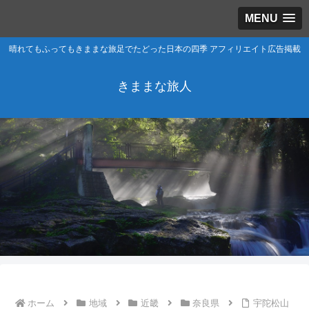
MENU
晴れてもふってもきままな旅足でたどった日本の四季 アフィリエイト広告掲載
きままな旅人
ホーム
地域
近畿
奈良県
宇陀松山