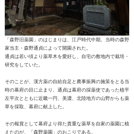
「森野旧薬園」のはじまりは、江戸時代中期。当時の森野
家当主・森野通貞によって開園された。
通貞は若い頃より薬草木を愛好し、自宅の敷地内で栽培・
研究をしていた。
そのことが、漢方薬の自給自足と農事振興の施策をとる当
時の幕府の目に止まり、通貞は幕府の採薬使であった植平
左平次とともに近畿一円、美濃、北陸地方の山野からも薬
草を採取、幕府に献上した。
その報賞として幕府より得た貴重な薬草を自家の薬園に植
えたのが、「森野薬園」のおこりである。