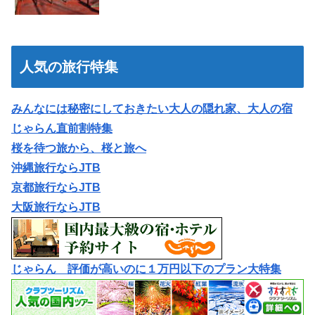
人気の旅行特集
みんなには秘密にしておきたい大人の隠れ家、大人の宿
じゃらん直前割特集
桜を待つ旅から、桜と旅へ
沖縄旅行ならJTB
京都旅行ならJTB
大阪旅行ならJTB
じゃらん 評価が高いのに１万円以下のプラン大特集