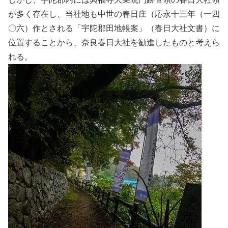
が多く存在し、当社地も中世の春日庄（応永十三年（一四
〇六）作とされる「宇陀郡田地帳案」（春日大社文書）に
位置することから、奈良春日大社を勧進したものと考えら
れる。