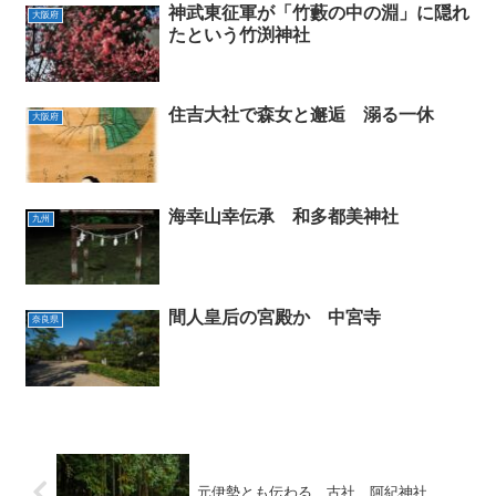
神武東征軍が「竹藪の中の淵」に隠れ
大阪府
たという竹渕神社
住吉大社で森女と邂逅 溺る一休
大阪府
海幸山幸伝承 和多都美神社
九州
間人皇后の宮殿か 中宮寺
奈良県
元伊勢とも伝わる、古社 阿紀神社