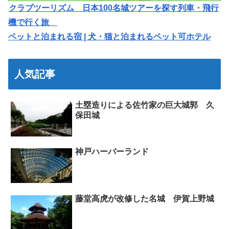
クラブツーリズム 日本100名城ツアーを探す列車・飛行
機で行く旅
ペットと泊まれる宿 | 犬・猫と泊まれるペット可ホテル
人気記事
土塁造りによる佐竹家の巨大城郭 久
保田城
神戸ハーバーランド
藤堂高虎が改修した名城 伊賀上野城