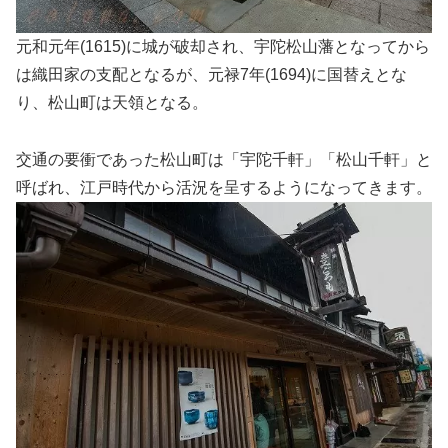
元和元年(1615)に城が破却され、宇陀松山藩となってから
は織田家の支配となるが、元禄7年(1694)に国替えとな
り、松山町は天領となる。
交通の要衝であった松山町は「宇陀千軒」「松山千軒」と
呼ばれ、江戸時代から活況を呈するようになってきます。