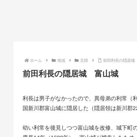
ホーム
地域
北陸
前田利長の隠居城
前田利長の隠居城 富山城
利長は男子がなかったので、異母弟の利常（
国新川郡富山城に隠居した（隠居領は新川郡2
幼い利常を後見しつつ富山城を改修、城下町