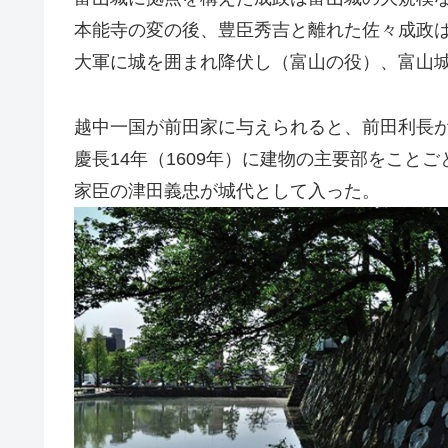
本能寺の変の後、豊臣秀吉と離れた佐々成政は、
大軍に城を囲まれ降伏し（富山の役）、富山
越中一国が前田家に与えられると、前田利長
慶長14年（1609年）に建物の主要部をこと
家臣の津田義忠が城代として入った。