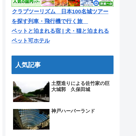
クラブツーリズム 日本100名城ツアー
を探す列車・飛行機で行く旅
ペットと泊まれる宿 | 犬・猫と泊まれる
ペット可ホテル
人気記事
土塁造りによる佐竹家の巨
大城郭 久保田城
神戸ハーバーランド