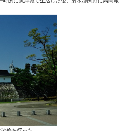
め一時的に魚津城で生活した後、射水郡関野に高岡城
な改修を行った。