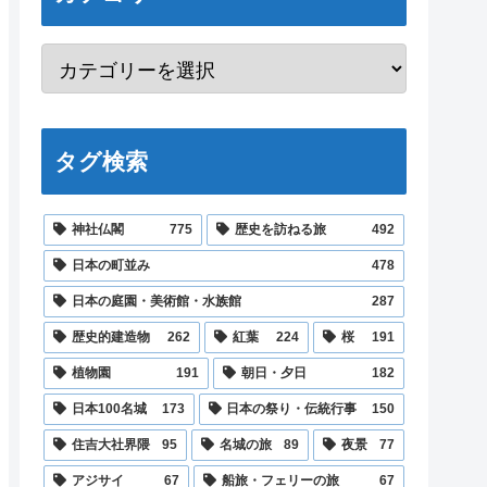
タグ検索
神社仏閣
775
歴史を訪ねる旅
492
日本の町並み
478
日本の庭園・美術館・水族館
287
歴史的建造物
262
紅葉
224
桜
191
植物園
191
朝日・夕日
182
日本100名城
173
日本の祭り・伝統行事
150
住吉大社界隈
95
名城の旅
89
夜景
77
アジサイ
67
船旅・フェリーの旅
67