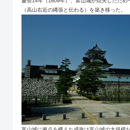
慶長14年（1609年）、富山城が焼失したた
（高山右近の縄張と伝わる）を築き移った。
富山城に拠点を構えた成政は富山城の大規模