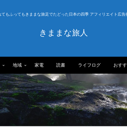
れてもふってもきままな旅足でたどった日本の四季 アフィリエイト広告
きままな旅人
旅
地域
家電
読書
ライフログ
おすす