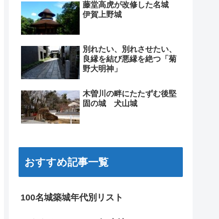
藤堂高虎が改修した名城
伊賀上野城
別れたい、別れさせたい、
良縁を結び悪縁を絶つ「菊
野大明神」
木曽川の畔にたたずむ後堅
固の城 犬山城
おすすめ記事一覧
100名城築城年代別リスト