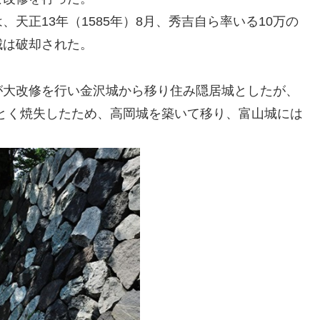
天正13年（1585年）8月、秀吉自ら率いる10万の
城は破却された。
が大改修を行い金沢城から移り住み隠居城としたが、
ごとく焼失したため、高岡城を築いて移り、富山城には