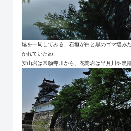
堀を一周してみる、石垣が白と黒のゴマ塩み
かれていため。
安山岩は常願寺川から、花崗岩は早月川や黒