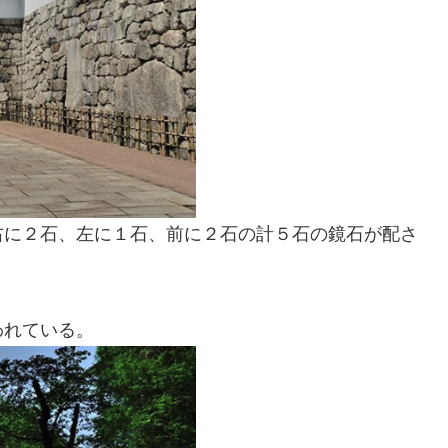
右に２石、左に１石、前に２石の計５石の鏡石が配さ
われている。