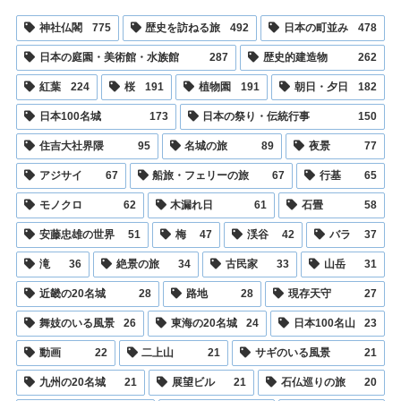
神社仏閣
775
歴史を訪ねる旅
492
日本の町並み
478
日本の庭園・美術館・水族館
287
歴史的建造物
262
紅葉
224
桜
191
植物園
191
朝日・夕日
182
日本100名城
173
日本の祭り・伝統行事
150
住吉大社界隈
95
名城の旅
89
夜景
77
アジサイ
67
船旅・フェリーの旅
67
行基
65
モノクロ
62
木漏れ日
61
石畳
58
安藤忠雄の世界
51
梅
47
渓谷
42
バラ
37
滝
36
絶景の旅
34
古民家
33
山岳
31
近畿の20名城
28
路地
28
現存天守
27
舞妓のいる風景
26
東海の20名城
24
日本100名山
23
動画
22
二上山
21
サギのいる風景
21
九州の20名城
21
展望ビル
21
石仏巡りの旅
20