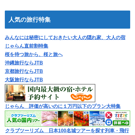
人気の旅行特集
みんなには秘密にしておきたい大人の隠れ家、大人の宿
じゃらん直前割特集
桜を待つ旅から、桜と旅へ
沖縄旅行ならJTB
京都旅行ならJTB
大阪旅行ならJTB
じゃらん 評価が高いのに１万円以下のプラン大特集
クラブツーリズム 日本100名城ツアーを探す列車・飛行