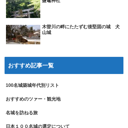
鹽竈神社
木曽川の畔にたたずむ後堅固の城 犬
山城
おすすめ記事一覧
100名城築城年代別リスト
おすすめのツァー・観光地
名城を訪ねる旅
日本１００名城の選定について