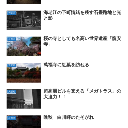
海老江の下町情緒を残す石畳路地と光
大阪府
と影
桜の寺としても名高い世界遺産「龍安
京都府
寺」
萬福寺に紅葉を訪ねる
京都府
超高層ビルを支える「メガトラス」の
大阪府
大迫力！！
晩秋 白川畔のたそがれ
京都府